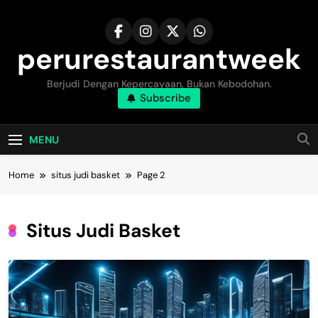
Skip
to
content
perurestaurantweek
Berjudi Dengan Kepercayaan, Bukan Kebodohan.
Subscribe
MENU
Home
situs judi basket
Page 2
Situs Judi Basket