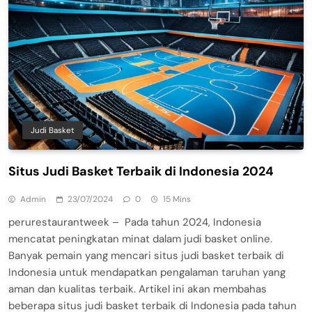
Judi Basket
Situs Judi Basket Terbaik di Indonesia 2024
Admin
23/07/2024
0
15 Mins
perurestaurantweek – Pada tahun 2024, Indonesia
mencatat peningkatan minat dalam judi basket online.
Banyak pemain yang mencari situs judi basket terbaik di
Indonesia untuk mendapatkan pengalaman taruhan yang
aman dan kualitas terbaik. Artikel ini akan membahas
beberapa situs judi basket terbaik di Indonesia pada tahun