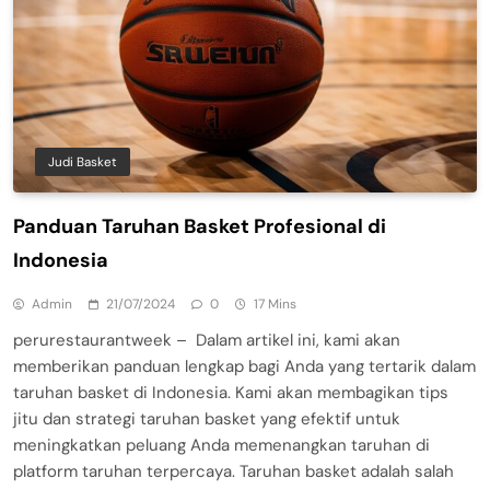
Judi Basket
Panduan Taruhan Basket Profesional di
Indonesia
Admin
21/07/2024
0
17 Mins
perurestaurantweek – Dalam artikel ini, kami akan
memberikan panduan lengkap bagi Anda yang tertarik dalam
taruhan basket di Indonesia. Kami akan membagikan tips
jitu dan strategi taruhan basket yang efektif untuk
meningkatkan peluang Anda memenangkan taruhan di
platform taruhan terpercaya. Taruhan basket adalah salah