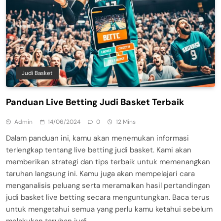
Judi Basket
Panduan Live Betting Judi Basket Terbaik
Admin
14/06/2024
0
12 Mins
Dalam panduan ini, kamu akan menemukan informasi
terlengkap tentang live betting judi basket. Kami akan
memberikan strategi dan tips terbaik untuk memenangkan
taruhan langsung ini. Kamu juga akan mempelajari cara
menganalisis peluang serta meramalkan hasil pertandingan
judi basket live betting secara menguntungkan. Baca terus
untuk mengetahui semua yang perlu kamu ketahui sebelum
melakukan taruhan judi…