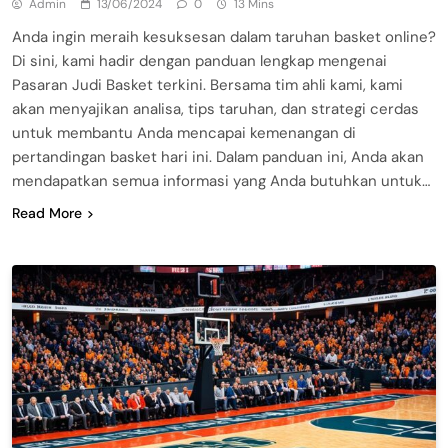
Admin
13/06/2024
0
13 Mins
Anda ingin meraih kesuksesan dalam taruhan basket online?
Di sini, kami hadir dengan panduan lengkap mengenai
Pasaran Judi Basket terkini. Bersama tim ahli kami, kami
akan menyajikan analisa, tips taruhan, dan strategi cerdas
untuk membantu Anda mencapai kemenangan di
pertandingan basket hari ini. Dalam panduan ini, Anda akan
mendapatkan semua informasi yang Anda butuhkan untuk…
Read More