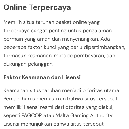
Online Terpercaya
Memilih situs taruhan basket online yang
terpercaya sangat penting untuk pengalaman
bermain yang aman dan menyenangkan. Ada
beberapa faktor kunci yang perlu dipertimbangkan,
termasuk keamanan, metode pembayaran, dan
dukungan pelanggan.
Faktor Keamanan dan Lisensi
Keamanan situs taruhan menjadi prioritas utama.
Pemain harus memastikan bahwa situs tersebut
memiliki lisensi resmi dari otoritas yang diakui,
seperti PAGCOR atau Malta Gaming Authority.
Lisensi menunjukkan bahwa situs tersebut