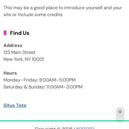
This may be a good place to introduce yourself and your
site or include some credits.
Find Us
Address
123 Main Street
New York, NY 10001
Hours
Monday–Friday: 9:00AM–5:00PM
Saturday & Sunday: 11:00AM–3:00PM
Situs Toto