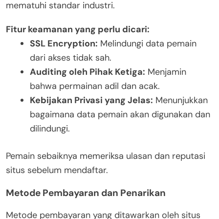
mematuhi standar industri.
Fitur keamanan yang perlu dicari:
SSL Encryption:
Melindungi data pemain
dari akses tidak sah.
Auditing oleh Pihak Ketiga:
Menjamin
bahwa permainan adil dan acak.
Kebijakan Privasi yang Jelas:
Menunjukkan
bagaimana data pemain akan digunakan dan
dilindungi.
Pemain sebaiknya memeriksa ulasan dan reputasi
situs sebelum mendaftar.
Metode Pembayaran dan Penarikan
Metode pembayaran yang ditawarkan oleh situs