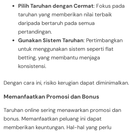
Pilih Taruhan dengan Cermat
: Fokus pada
taruhan yang memberikan nilai terbaik
daripada bertaruh pada semua
pertandingan.
Gunakan Sistem Taruhan
: Pertimbangkan
untuk menggunakan sistem seperti flat
betting, yang membantu menjaga
konsistensi.
Dengan cara ini, risiko kerugian dapat diminimalkan.
Memanfaatkan Promosi dan Bonus
Taruhan online sering menawarkan promosi dan
bonus. Memanfaatkan peluang ini dapat
memberikan keuntungan. Hal-hal yang perlu