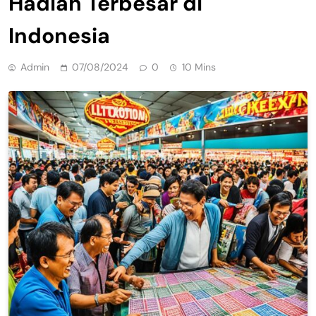
Hadiah Terbesar di
Indonesia
Admin
07/08/2024
0
10 Mins