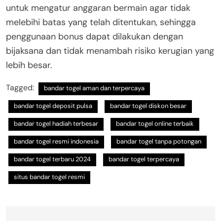
untuk mengatur anggaran bermain agar tidak
melebihi batas yang telah ditentukan, sehingga
penggunaan bonus dapat dilakukan dengan
bijaksana dan tidak menambah risiko kerugian yang
lebih besar.
Tagged:
bandar togel aman dan terpercaya
bandar togel deposit pulsa
bandar togel diskon besar
bandar togel hadiah terbesar
bandar togel online terbaik
bandar togel resmi indonesia
bandar togel tanpa potongan
bandar togel terbaru 2024
bandar togel terpercaya
situs bandar togel resmi