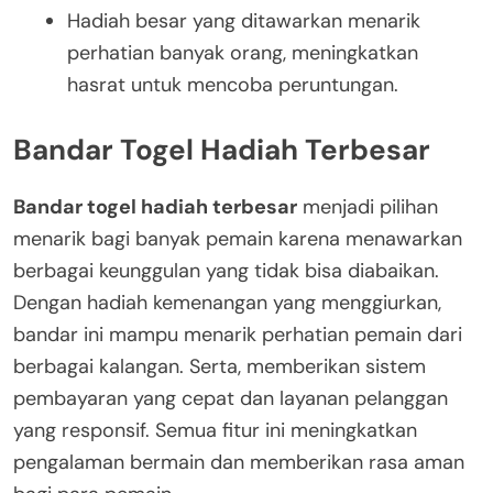
Hadiah besar yang ditawarkan menarik
perhatian banyak orang, meningkatkan
hasrat untuk mencoba peruntungan.
Bandar Togel Hadiah Terbesar
Bandar togel hadiah terbesar
menjadi pilihan
menarik bagi banyak pemain karena menawarkan
berbagai keunggulan yang tidak bisa diabaikan.
Dengan hadiah kemenangan yang menggiurkan,
bandar ini mampu menarik perhatian pemain dari
berbagai kalangan. Serta, memberikan sistem
pembayaran yang cepat dan layanan pelanggan
yang responsif. Semua fitur ini meningkatkan
pengalaman bermain dan memberikan rasa aman