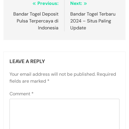
Post
Previous:
Next:
navigation
Bandar Togel Deposit
Bandar Togel Terbaru
Pulsa Terpercaya di
2024 – Situs Paling
Indonesia
Update
LEAVE A REPLY
Your email address will not be published.
Required
fields are marked
*
Comment
*