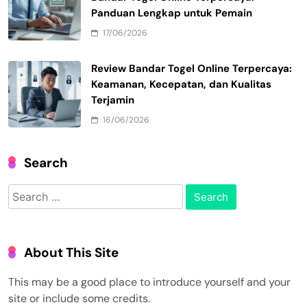
Panduan Lengkap untuk Pemain
17/06/2026
Review Bandar Togel Online Terpercaya:
Keamanan, Kecepatan, dan Kualitas
Terjamin
16/06/2026
Search
Search
for:
About This Site
This may be a good place to introduce yourself and your
site or include some credits.