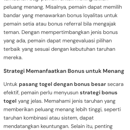
peluang menang. Misalnya, pemain dapat memilih
bandar yang menawarkan bonus loyalitas untuk
pemain setia atau bonus referral bila mengajak
teman. Dengan mempertimbangkan jenis bonus
yang ada, pemain dapat mengevaluasi pilihan
terbaik yang sesuai dengan kebutuhan taruhan
mereka.
Strategi Memanfaatkan Bonus untuk Menang
Untuk
pasang togel dengan bonus besar
secara
efektif, pemain perlu menyusun
strategi bonus
togel
yang jelas. Memahami jenis taruhan yang
memberikan peluang menang lebih tinggi, seperti
taruhan kombinasi atau sistem, dapat
mendatangkan keuntungan. Selain itu, penting