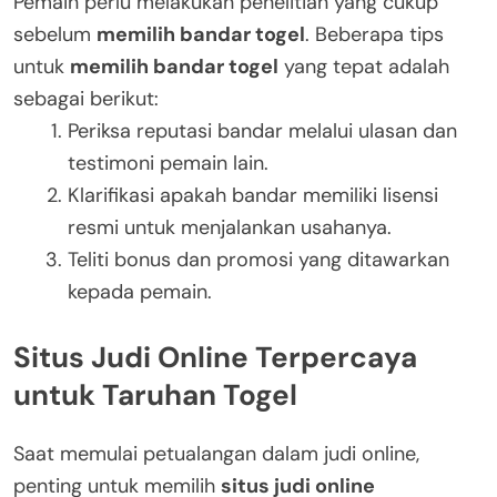
Pemain perlu melakukan penelitian yang cukup
sebelum
memilih bandar togel
. Beberapa tips
untuk
memilih bandar togel
yang tepat adalah
sebagai berikut:
Periksa reputasi bandar melalui ulasan dan
testimoni pemain lain.
Klarifikasi apakah bandar memiliki lisensi
resmi untuk menjalankan usahanya.
Teliti bonus dan promosi yang ditawarkan
kepada pemain.
Situs Judi Online Terpercaya
untuk Taruhan Togel
Saat memulai petualangan dalam judi online,
penting untuk memilih
situs judi online