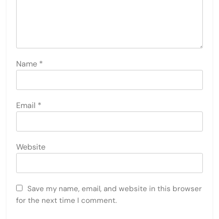
Name
*
Email
*
Website
Save my name, email, and website in this browser
for the next time I comment.