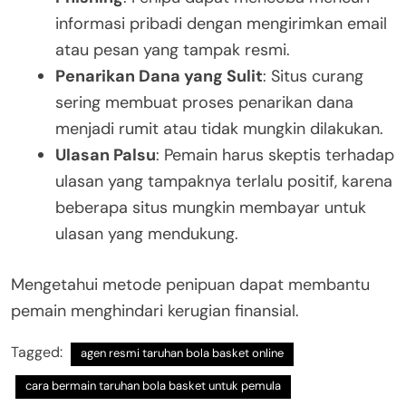
informasi pribadi dengan mengirimkan email
atau pesan yang tampak resmi.
Penarikan Dana yang Sulit
: Situs curang
sering membuat proses penarikan dana
menjadi rumit atau tidak mungkin dilakukan.
Ulasan Palsu
: Pemain harus skeptis terhadap
ulasan yang tampaknya terlalu positif, karena
beberapa situs mungkin membayar untuk
ulasan yang mendukung.
Mengetahui metode penipuan dapat membantu
pemain menghindari kerugian finansial.
Tagged:
agen resmi taruhan bola basket online
cara bermain taruhan bola basket untuk pemula