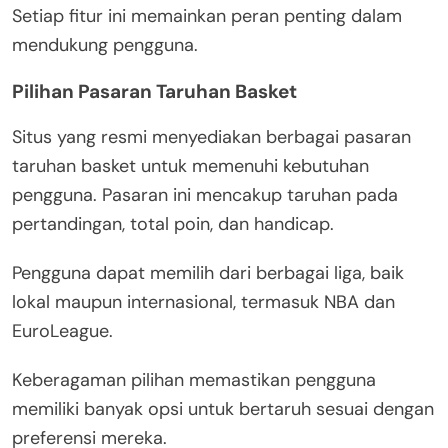
Setiap fitur ini memainkan peran penting dalam
mendukung pengguna.
Pilihan Pasaran Taruhan Basket
Situs yang resmi menyediakan berbagai pasaran
taruhan basket untuk memenuhi kebutuhan
pengguna. Pasaran ini mencakup taruhan pada
pertandingan, total poin, dan handicap.
Pengguna dapat memilih dari berbagai liga, baik
lokal maupun internasional, termasuk NBA dan
EuroLeague.
Keberagaman pilihan memastikan pengguna
memiliki banyak opsi untuk bertaruh sesuai dengan
preferensi mereka.