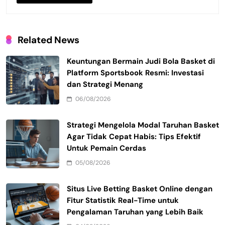
Related News
Keuntungan Bermain Judi Bola Basket di
Platform Sportsbook Resmi: Investasi
dan Strategi Menang
06/08/2026
Strategi Mengelola Modal Taruhan Basket
Agar Tidak Cepat Habis: Tips Efektif
Untuk Pemain Cerdas
05/08/2026
Situs Live Betting Basket Online dengan
Fitur Statistik Real-Time untuk
Pengalaman Taruhan yang Lebih Baik