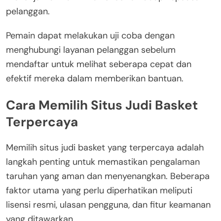
pelanggan.
Pemain dapat melakukan uji coba dengan
menghubungi layanan pelanggan sebelum
mendaftar untuk melihat seberapa cepat dan
efektif mereka dalam memberikan bantuan.
Cara Memilih Situs Judi Basket
Terpercaya
Memilih situs judi basket yang terpercaya adalah
langkah penting untuk memastikan pengalaman
taruhan yang aman dan menyenangkan. Beberapa
faktor utama yang perlu diperhatikan meliputi
lisensi resmi, ulasan pengguna, dan fitur keamanan
yang ditawarkan.