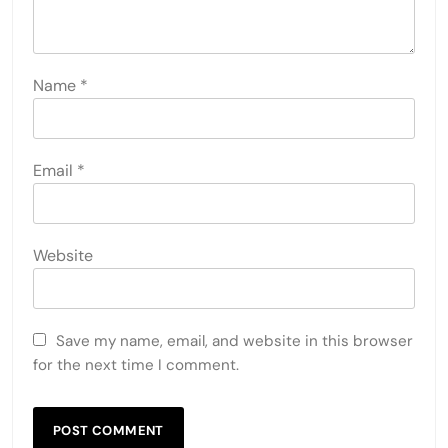
Name
*
Email
*
Website
Save my name, email, and website in this browser
for the next time I comment.