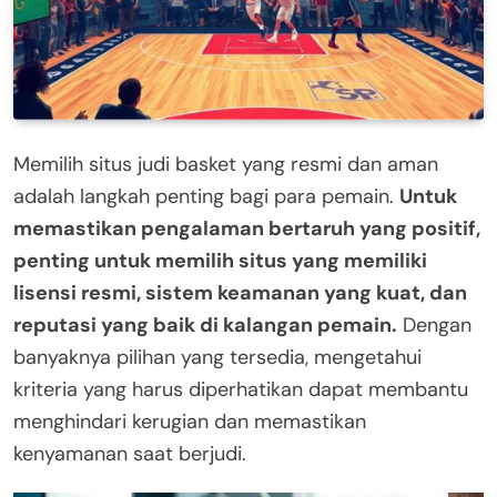
Memilih situs judi basket yang resmi dan aman
adalah langkah penting bagi para pemain.
Untuk
memastikan pengalaman bertaruh yang positif,
penting untuk memilih situs yang memiliki
lisensi resmi, sistem keamanan yang kuat, dan
reputasi yang baik di kalangan pemain.
Dengan
banyaknya pilihan yang tersedia, mengetahui
kriteria yang harus diperhatikan dapat membantu
menghindari kerugian dan memastikan
kenyamanan saat berjudi.