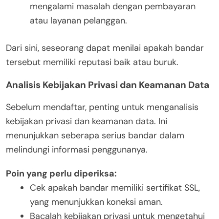
mengalami masalah dengan pembayaran
atau layanan pelanggan.
Dari sini, seseorang dapat menilai apakah bandar
tersebut memiliki reputasi baik atau buruk.
Analisis Kebijakan Privasi dan Keamanan Data
Sebelum mendaftar, penting untuk menganalisis
kebijakan privasi dan keamanan data. Ini
menunjukkan seberapa serius bandar dalam
melindungi informasi penggunanya.
Poin yang perlu diperiksa:
Cek apakah bandar memiliki sertifikat SSL,
yang menunjukkan koneksi aman.
Bacalah kebijakan privasi untuk mengetahui