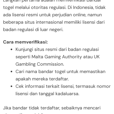
Langkah pertama adalah memverifikasi bandar
togel melalui otoritas regulasi. Di Indonesia, tidak
ada lisensi resmi untuk perjudian online, namun
beberapa situs internasional memiliki lisensi dari
badan regulasi di luar negeri.
Cara memverifikasi:
Kunjungi situs resmi dari badan regulasi
seperti Malta Gaming Authority atau UK
Gambling Commission.
Cari nama bandar togel untuk memastikan
apakah mereka terdaftar.
Cek informasi terkait lisensi, termasuk nomor
lisensi dan tanggal kadaluarsa.
Jika bandar tidak terdaftar, sebaiknya mencari