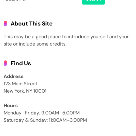
for:
About This Site
This may be a good place to introduce yourself and your
site or include some credits.
Find Us
Address
123 Main Street
New York, NY 10001
Hours
Monday–Friday: 9:00AM–5:00PM
Saturday & Sunday: 11:00AM–3:00PM