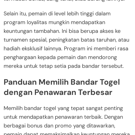
Selain itu, pemain di level lebih tinggi dalam
program loyalitas mungkin mendapatkan
keuntungan tambahan. Ini bisa berupa akses ke
turnamen spesial, peningkatan batas taruhan, atau
hadiah eksklusif lainnya. Program ini memberi rasa
penghargaan kepada pemain dan mendorong
mereka untuk tetap setia pada bandar tersebut.
Panduan Memilih Bandar Togel
dengan Penawaran Terbesar
Memilih bandar togel yang tepat sangat penting
untuk mendapatkan penawaran terbaik. Dengan
berbagai bonus dan promo yang ditawarkan,
pemain dapat memaksimalkan keuntungan mereka.