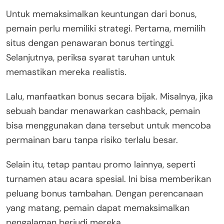
Untuk memaksimalkan keuntungan dari bonus,
pemain perlu memiliki strategi. Pertama, memilih
situs dengan penawaran bonus tertinggi.
Selanjutnya, periksa syarat taruhan untuk
memastikan mereka realistis.
Lalu, manfaatkan bonus secara bijak. Misalnya, jika
sebuah bandar menawarkan cashback, pemain
bisa menggunakan dana tersebut untuk mencoba
permainan baru tanpa risiko terlalu besar.
Selain itu, tetap pantau promo lainnya, seperti
turnamen atau acara spesial. Ini bisa memberikan
peluang bonus tambahan. Dengan perencanaan
yang matang, pemain dapat memaksimalkan
pengalaman berjudi mereka.