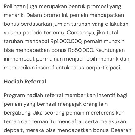
Rollingan juga merupakan bentuk promosi yang
menarik. Dalam promo ini, pemain mendapatkan
bonus berdasarkan jumlah taruhan yang dilakukan
selama periode tertentu. Contohnya, jika total
taruhan mencapai Rp1.000.000, pemain mungkin
bisa mendapatkan bonus Rp50.000. Keuntungan
ini membuat permainan menjadi lebih menarik dan
memberikan insentif untuk terus berpartisipasi.
Hadiah Referral
Program hadiah referral memberikan insentif bagi
pemain yang berhasil mengajak orang lain
bergabung. Jika seorang pemain mereferensikan
teman dan teman itu mendaftar serta melakukan
deposit, mereka bisa mendapatkan bonus. Besaran