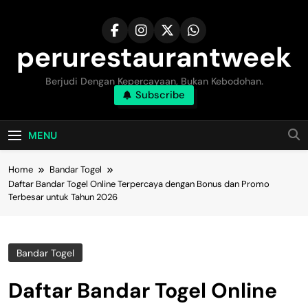
Skip
to
content
perurestaurantweek
Berjudi Dengan Kepercayaan, Bukan Kebodohan.
Subscribe
MENU
Home
Bandar Togel
Daftar Bandar Togel Online Terpercaya dengan Bonus dan Promo
Terbesar untuk Tahun 2026
Bandar Togel
Daftar Bandar Togel Online