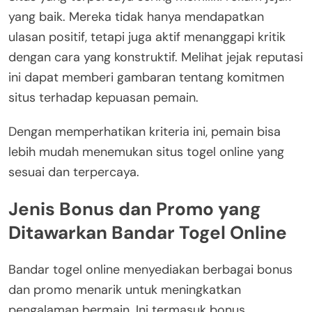
yang baik. Mereka tidak hanya mendapatkan
ulasan positif, tetapi juga aktif menanggapi kritik
dengan cara yang konstruktif. Melihat jejak reputasi
ini dapat memberi gambaran tentang komitmen
situs terhadap kepuasan pemain.
Dengan memperhatikan kriteria ini, pemain bisa
lebih mudah menemukan situs togel online yang
sesuai dan terpercaya.
Jenis Bonus dan Promo yang
Ditawarkan Bandar Togel Online
Bandar togel online menyediakan berbagai bonus
dan promo menarik untuk meningkatkan
pengalaman bermain. Ini termasuk bonus