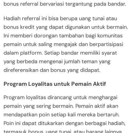
bonus referral bervariasi tergantung pada bandar.
Hadiah referral ini bisa berupa uang tunai atau
bonus kredit yang dapat digunakan untuk bermain.
Ini memberi dorongan tambahan bagi komunitas
pemain untuk saling mengajak dan berpartisipasi
dalam platform. Setiap bandar memiliki syarat
yang berbeda mengenai jumlah teman yang
direferensikan dan bonus yang didapat.
Program Loyalitas untuk Pemain Aktif
Program loyalitas dirancang untuk menghargai
pemain yang sering bermain. Pemain aktif akan
mendapatkan poin setiap kali mereka bertaruh.
Poin ini dapat ditukarkan dengan berbagai hadiah,
termasuk bonus, uang tunai, atau barang lainnya.