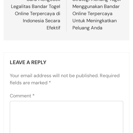
navigation
Legalitas Bandar Togel
Menggunakan Bandar
Online Terpercaya di
Online Terpercaya
Indonesia Secara
Untuk Meningkatkan
Efektif
Peluang Anda
LEAVE A REPLY
Your email address will not be published.
Required
fields are marked
*
Comment
*