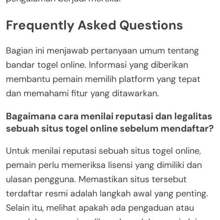
Frequently Asked Questions
Bagian ini menjawab pertanyaan umum tentang
bandar togel online. Informasi yang diberikan
membantu pemain memilih platform yang tepat
dan memahami fitur yang ditawarkan.
Bagaimana cara menilai reputasi dan legalitas
sebuah situs togel online sebelum mendaftar?
Untuk menilai reputasi sebuah situs togel online,
pemain perlu memeriksa lisensi yang dimiliki dan
ulasan pengguna. Memastikan situs tersebut
terdaftar resmi adalah langkah awal yang penting.
Selain itu, melihat apakah ada pengaduan atau