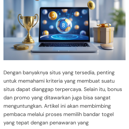
Dengan banyaknya situs yang tersedia, penting
untuk memahami kriteria yang membuat suatu
situs dapat dianggap terpercaya. Selain itu, bonus
dan promo yang ditawarkan juga bisa sangat
menguntungkan. Artikel ini akan membimbing
pembaca melalui proses memilih bandar togel
yang tepat dengan penawaran yang