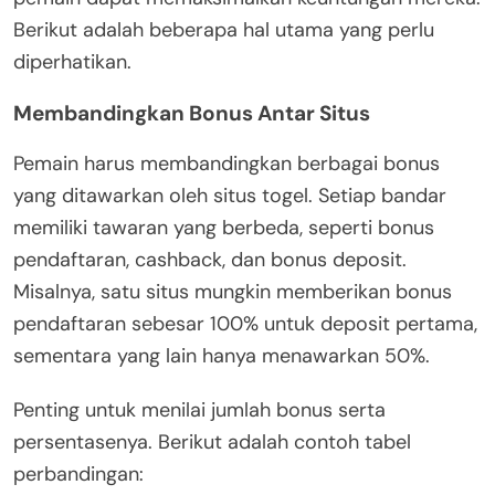
Berikut adalah beberapa hal utama yang perlu
diperhatikan.
Membandingkan Bonus Antar Situs
Pemain harus membandingkan berbagai bonus
yang ditawarkan oleh situs togel. Setiap bandar
memiliki tawaran yang berbeda, seperti bonus
pendaftaran, cashback, dan bonus deposit.
Misalnya, satu situs mungkin memberikan bonus
pendaftaran sebesar 100% untuk deposit pertama,
sementara yang lain hanya menawarkan 50%.
Penting untuk menilai jumlah bonus serta
persentasenya. Berikut adalah contoh tabel
perbandingan: