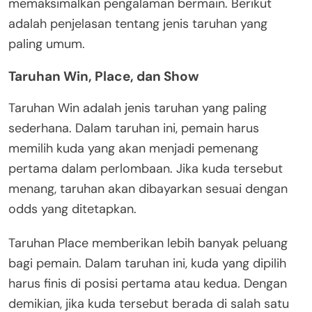
memaksimalkan pengalaman bermain. Berikut
adalah penjelasan tentang jenis taruhan yang
paling umum.
Taruhan Win, Place, dan Show
Taruhan Win adalah jenis taruhan yang paling
sederhana. Dalam taruhan ini, pemain harus
memilih kuda yang akan menjadi pemenang
pertama dalam perlombaan. Jika kuda tersebut
menang, taruhan akan dibayarkan sesuai dengan
odds yang ditetapkan.
Taruhan Place memberikan lebih banyak peluang
bagi pemain. Dalam taruhan ini, kuda yang dipilih
harus finis di posisi pertama atau kedua. Dengan
demikian, jika kuda tersebut berada di salah satu