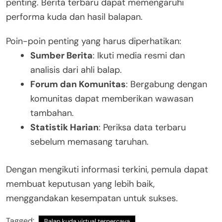
penting. Berita terbaru dapat memengaruhi
performa kuda dan hasil balapan.
Poin-poin penting yang harus diperhatikan:
Sumber Berita
: Ikuti media resmi dan
analisis dari ahli balap.
Forum dan Komunitas
: Bergabung dengan
komunitas dapat memberikan wawasan
tambahan.
Statistik Harian
: Periksa data terbaru
sebelum memasang taruhan.
Dengan mengikuti informasi terkini, pemula dapat
membuat keputusan yang lebih baik,
menggandakan kesempatan untuk sukses.
Tagged:
Balap kuda virtual terpercaya