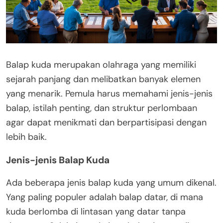
Balap kuda merupakan olahraga yang memiliki
sejarah panjang dan melibatkan banyak elemen
yang menarik. Pemula harus memahami jenis-jenis
balap, istilah penting, dan struktur perlombaan
agar dapat menikmati dan berpartisipasi dengan
lebih baik.
Jenis-jenis Balap Kuda
Ada beberapa jenis balap kuda yang umum dikenal.
Yang paling populer adalah balap datar, di mana
kuda berlomba di lintasan yang datar tanpa