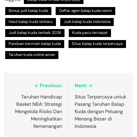
Bonus judi balap kuda
Daftar agen balap kuda resmi
Hasil balap kuda terbaru
Judi balap kuda Indonesia
Judi balap kuda terbaik 2026
Kuda pacu tercepat
Panduan bermain balap kuda
Situs balap kuda terpercaya
Taruhan kuda online aman
Post
Previous:
Next:
navigation
Taruhan Handicap
Situs Terpercaya untuk
Basket NBA: Strategi
Pasang Taruhan Balap
Mengelola Risiko Dan
Kuda dengan Peluang
Meningkatkan
Menang Besar di
Kemenangan
Indonesia