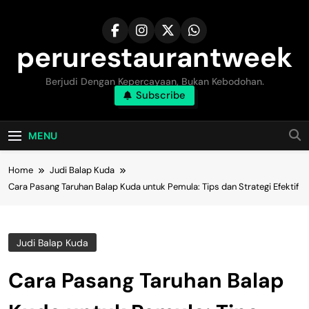
Skip
to
content
perurestaurantweek
Berjudi Dengan Kepercayaan, Bukan Kebodohan.
Subscribe
MENU
Home
Judi Balap Kuda
Cara Pasang Taruhan Balap Kuda untuk Pemula: Tips dan Strategi Efektif
Judi Balap Kuda
Cara Pasang Taruhan Balap