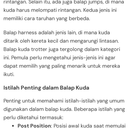
rintangan. Selain itu, ada juga balap jumps, di mana
kuda harus melompati rintangan. Kedua jenis ini
memiliki cara taruhan yang berbeda.
Balap harness adalah jenis lain, di mana kuda
ditarik oleh kereta kecil dan mengarungi lintasan.
Balap kuda trotter juga tergolong dalam kategori
ini. Pemula perlu mengetahui jenis-jenis ini agar
dapat memilih yang paling menarik untuk mereka
ikuti.
Istilah Penting dalam Balap Kuda
Penting untuk memahami istilah-istilah yang umum
digunakan dalam balap kuda. Beberapa istilah yang
perlu diketahui termasuk:
Post Position
: Posisi awal kuda saat memulai