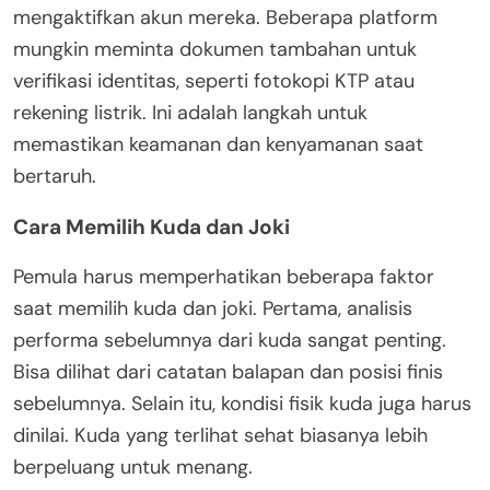
mengaktifkan akun mereka. Beberapa platform
mungkin meminta dokumen tambahan untuk
verifikasi identitas, seperti fotokopi KTP atau
rekening listrik. Ini adalah langkah untuk
memastikan keamanan dan kenyamanan saat
bertaruh.
Cara Memilih Kuda dan Joki
Pemula harus memperhatikan beberapa faktor
saat memilih kuda dan joki. Pertama, analisis
performa sebelumnya dari kuda sangat penting.
Bisa dilihat dari catatan balapan dan posisi finis
sebelumnya. Selain itu, kondisi fisik kuda juga harus
dinilai. Kuda yang terlihat sehat biasanya lebih
berpeluang untuk menang.