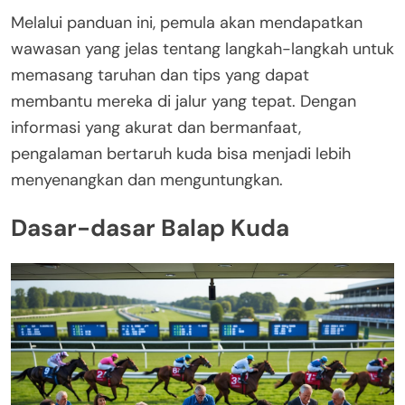
Melalui panduan ini, pemula akan mendapatkan
wawasan yang jelas tentang langkah-langkah untuk
memasang taruhan dan tips yang dapat
membantu mereka di jalur yang tepat. Dengan
informasi yang akurat dan bermanfaat,
pengalaman bertaruh kuda bisa menjadi lebih
menyenangkan dan menguntungkan.
Dasar-dasar Balap Kuda