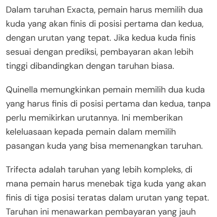
Dalam taruhan Exacta, pemain harus memilih dua
kuda yang akan finis di posisi pertama dan kedua,
dengan urutan yang tepat. Jika kedua kuda finis
sesuai dengan prediksi, pembayaran akan lebih
tinggi dibandingkan dengan taruhan biasa.
Quinella memungkinkan pemain memilih dua kuda
yang harus finis di posisi pertama dan kedua, tanpa
perlu memikirkan urutannya. Ini memberikan
keleluasaan kepada pemain dalam memilih
pasangan kuda yang bisa memenangkan taruhan.
Trifecta adalah taruhan yang lebih kompleks, di
mana pemain harus menebak tiga kuda yang akan
finis di tiga posisi teratas dalam urutan yang tepat.
Taruhan ini menawarkan pembayaran yang jauh