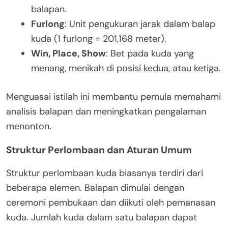
balapan.
Furlong
: Unit pengukuran jarak dalam balap
kuda (1 furlong = 201,168 meter).
Win, Place, Show
: Bet pada kuda yang
menang, menikah di posisi kedua, atau ketiga.
Menguasai istilah ini membantu pemula memahami
analisis balapan dan meningkatkan pengalaman
menonton.
Struktur Perlombaan dan Aturan Umum
Struktur perlombaan kuda biasanya terdiri dari
beberapa elemen. Balapan dimulai dengan
ceremoni pembukaan dan diikuti oleh pemanasan
kuda. Jumlah kuda dalam satu balapan dapat