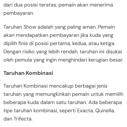
dari dua posisi teratas, pemain akan menerima
pembayaran.
Taruhan Show adalah yang paling aman. Pemain
akan mendapatkan pembayaran jika kuda yang
dipilih finis di posisi pertama, kedua, atau ketiga.
Dengan risiko yang lebih rendah, taruhan ini disukai
oleh pemula yang ingin menghindari kerugian besar.
Taruhan Kombinasi
Taruhan Kombinasi mencakup berbagai jenis
taruhan yang memungkinkan pemain untuk memilih
beberapa kuda dalam satu taruhan. Ada beberapa
tipe taruhan kombinasi, seperti Exacta, Quinella,
dan Trifecta.