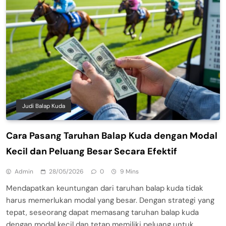
Judi Balap Kuda
Cara Pasang Taruhan Balap Kuda dengan Modal
Kecil dan Peluang Besar Secara Efektif
Admin
28/05/2026
0
9 Mins
Mendapatkan keuntungan dari taruhan balap kuda tidak
harus memerlukan modal yang besar. Dengan strategi yang
tepat, seseorang dapat memasang taruhan balap kuda
dengan modal kecil dan tetap memiliki peluang untuk