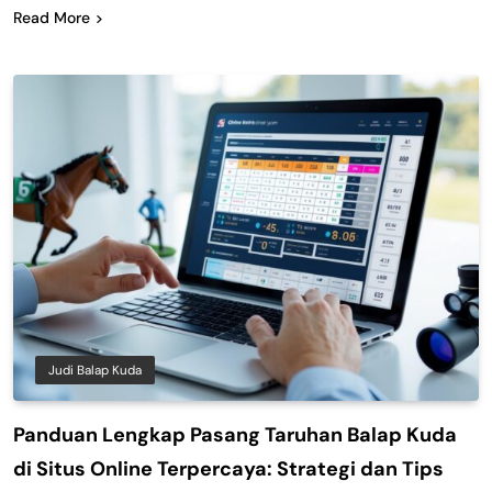
Read More
Judi Balap Kuda
Panduan Lengkap Pasang Taruhan Balap Kuda
di Situs Online Terpercaya: Strategi dan Tips