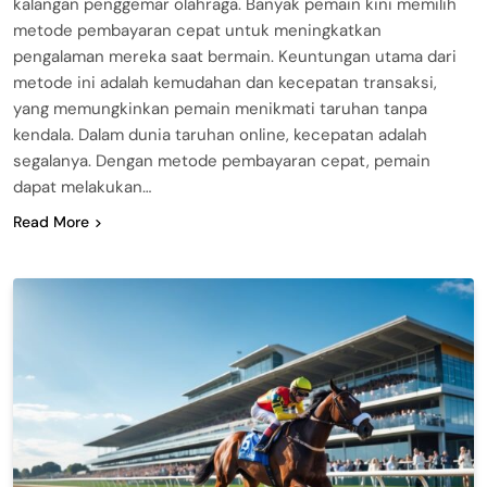
kalangan penggemar olahraga. Banyak pemain kini memilih
metode pembayaran cepat untuk meningkatkan
pengalaman mereka saat bermain. Keuntungan utama dari
metode ini adalah kemudahan dan kecepatan transaksi,
yang memungkinkan pemain menikmati taruhan tanpa
kendala. Dalam dunia taruhan online, kecepatan adalah
segalanya. Dengan metode pembayaran cepat, pemain
dapat melakukan…
Read More