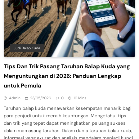
Judi Balap Kuda
Tips Dan Trik Pasang Taruhan Balap Kuda yang
Menguntungkan di 2026: Panduan Lengkap
untuk Pemula
Admin
23/05/2026
0
10 Mins
Taruhan balap kuda menawarkan kesempatan menarik bagi
para penjudi untuk meraih keuntungan. Mengetahui tips
dan trik yang tepat dapat meningkatkan peluang sukses
dalam memasang taruhan. Dalam dunia taruhan balap kuda,
informasi yang akurat dan analisis mendalam menjadi kunci