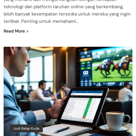
teknologi dan platform taruhan online yang berkembang,
lebih banyak kesempatan tersedia untuk mereka yang ingin
terlibat. Penting untuk memahami…
Read More
Judi Balap Kuda