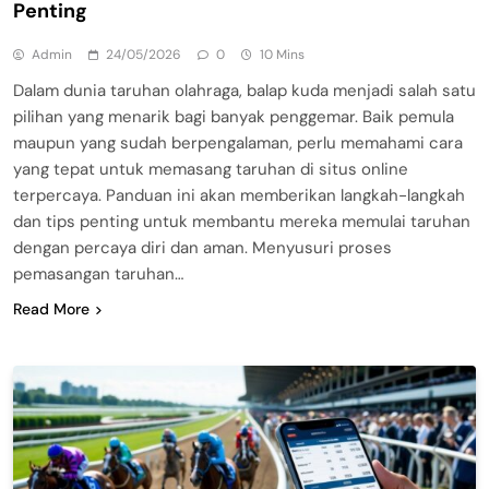
Penting
Admin
24/05/2026
0
10 Mins
Dalam dunia taruhan olahraga, balap kuda menjadi salah satu
pilihan yang menarik bagi banyak penggemar. Baik pemula
maupun yang sudah berpengalaman, perlu memahami cara
yang tepat untuk memasang taruhan di situs online
terpercaya. Panduan ini akan memberikan langkah-langkah
dan tips penting untuk membantu mereka memulai taruhan
dengan percaya diri dan aman. Menyusuri proses
pemasangan taruhan…
Read More