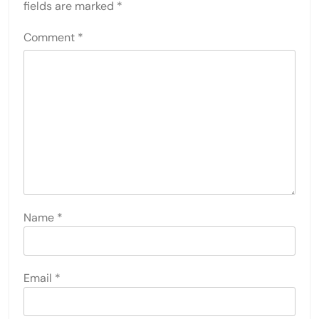
fields are marked
*
Comment
*
Name
*
Email
*