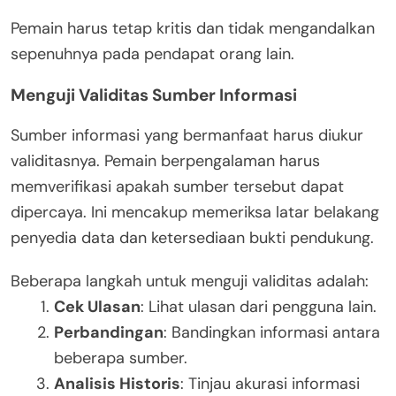
Pemain harus tetap kritis dan tidak mengandalkan
sepenuhnya pada pendapat orang lain.
Menguji Validitas Sumber Informasi
Sumber informasi yang bermanfaat harus diukur
validitasnya. Pemain berpengalaman harus
memverifikasi apakah sumber tersebut dapat
dipercaya. Ini mencakup memeriksa latar belakang
penyedia data dan ketersediaan bukti pendukung.
Beberapa langkah untuk menguji validitas adalah:
Cek Ulasan
: Lihat ulasan dari pengguna lain.
Perbandingan
: Bandingkan informasi antara
beberapa sumber.
Analisis Historis
: Tinjau akurasi informasi