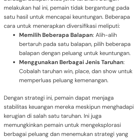
melakukan hal ini, pemain tidak bergantung pada
satu hasil untuk mencapai keuntungan. Beberapa
cara untuk menerapkan diversifikasi meliputi:
Memilih Beberapa Balapan
: Alih-alih
bertaruh pada satu balapan, pilih beberapa
balapan dengan peluang untuk keuntungan.
Menggunakan Berbagai Jenis Taruhan
:
Cobalah taruhan win, place, dan show untuk
memperluas peluang kemenangan.
Dengan strategi ini, pemain dapat menjaga
stabilitas keuangan mereka meskipun menghadapi
kerugian di salah satu taruhan. Ini juga
memungkinkan pemain untuk mengeksplorasi
berbagai peluang dan menemukan strategi yang