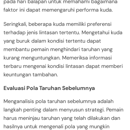
pada hari balapan untuk memahami bagaimana
faktor ini dapat memengaruhi performa kuda.
Seringkali, beberapa kuda memiliki preferensi
terhadap jenis lintasan tertentu. Mengetahui kuda
yang buruk dalam kondisi tertentu dapat
membantu pemain menghindari taruhan yang
kurang menguntungkan. Memeriksa informasi
terbaru mengenai kondisi lintasan dapat memberi
keuntungan tambahan.
Evaluasi Pola Taruhan Sebelumnya
Menganalisis pola taruhan sebelumnya adalah
langkah penting dalam menyusun strategi. Pemain
harus meninjau taruhan yang telah dilakukan dan
hasilnya untuk mengenali pola yang mungkin