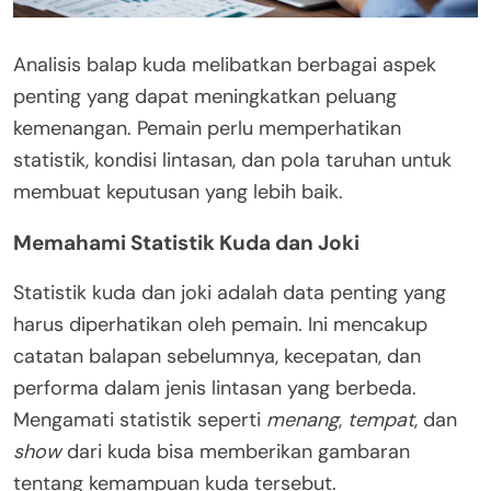
Analisis balap kuda melibatkan berbagai aspek
penting yang dapat meningkatkan peluang
kemenangan. Pemain perlu memperhatikan
statistik, kondisi lintasan, dan pola taruhan untuk
membuat keputusan yang lebih baik.
Memahami Statistik Kuda dan Joki
Statistik kuda dan joki adalah data penting yang
harus diperhatikan oleh pemain. Ini mencakup
catatan balapan sebelumnya, kecepatan, dan
performa dalam jenis lintasan yang berbeda.
Mengamati statistik seperti
menang
,
tempat
, dan
show
dari kuda bisa memberikan gambaran
tentang kemampuan kuda tersebut.