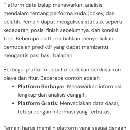
Platform data balap menawarkan analisis
mendalam tentang performa kuda, jockey, dan
pelatih. Pemain dapat mengakses statistik seperti
kecepatan, posisi finish sebelumnya, dan kondisi
trek. Beberapa platform bahkan menyediakan
pemodelan prediktif yang dapat membantu
mengantisipasi hasil balapan.
Berbagai platform dapat dibedakan berdasarkan
biaya dan fitur. Beberapa contoh adalah:
Platform Berbayar
: Menawarkan informasi
lengkap dan analisis canggih.
Platform Gratis
: Menyediakan data dasar,
tetapi dengan informasi yang terbatas.
Pemain harus memilih platform yang sesuai dengan