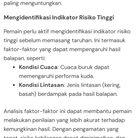
paling menguntungkan.
Mengidentifikasi Indikator Risiko Tinggi
Pemain perlu aktif mengidentifikasi indikator risiko
tinggi sebelum memasang taruhan. Ini termasuk
faktor-faktor yang dapat mempengaruhi hasil
balapan, seperti:
Kondisi Cuaca
: Cuaca buruk dapat
memengaruhi performa kuda.
Kondisi Lintasan
: Jenis lintasan (kering,
basah) berdampak pada hasil balapan.
Analisis faktor-faktor ini dapat membantu pemain
melakukan penilaian yang lebih akurat terhadap
kemungkinan hasil. Dengan pengamatan yang