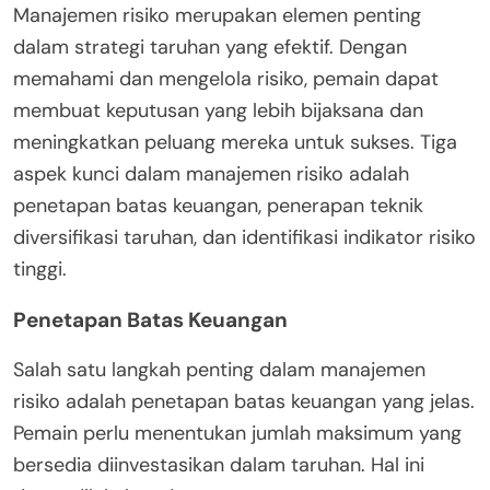
Manajemen risiko merupakan elemen penting
dalam strategi taruhan yang efektif. Dengan
memahami dan mengelola risiko, pemain dapat
membuat keputusan yang lebih bijaksana dan
meningkatkan peluang mereka untuk sukses. Tiga
aspek kunci dalam manajemen risiko adalah
penetapan batas keuangan, penerapan teknik
diversifikasi taruhan, dan identifikasi indikator risiko
tinggi.
Penetapan Batas Keuangan
Salah satu langkah penting dalam manajemen
risiko adalah penetapan batas keuangan yang jelas.
Pemain perlu menentukan jumlah maksimum yang
bersedia diinvestasikan dalam taruhan. Hal ini