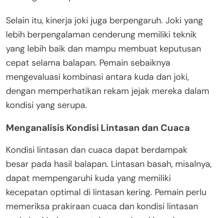
Selain itu, kinerja joki juga berpengaruh. Joki yang
lebih berpengalaman cenderung memiliki teknik
yang lebih baik dan mampu membuat keputusan
cepat selama balapan. Pemain sebaiknya
mengevaluasi kombinasi antara kuda dan joki,
dengan memperhatikan rekam jejak mereka dalam
kondisi yang serupa.
Menganalisis Kondisi Lintasan dan Cuaca
Kondisi lintasan dan cuaca dapat berdampak
besar pada hasil balapan. Lintasan basah, misalnya,
dapat mempengaruhi kuda yang memiliki
kecepatan optimal di lintasan kering. Pemain perlu
memeriksa prakiraan cuaca dan kondisi lintasan