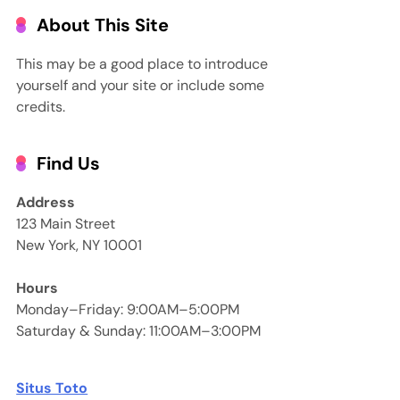
About This Site
This may be a good place to introduce
yourself and your site or include some
credits.
Find Us
Address
123 Main Street
New York, NY 10001
Hours
Monday–Friday: 9:00AM–5:00PM
Saturday & Sunday: 11:00AM–3:00PM
Situs Toto