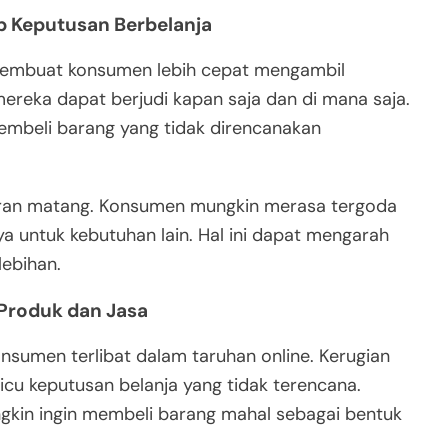
 Keputusan Berbelanja
membuat konsumen lebih cepat mengambil
ereka dapat berjudi kapan saja dan di mana saja.
embeli barang yang tidak direncanakan
mikiran matang. Konsumen mungkin merasa tergoda
 untuk kebutuhan lain. Hal ini dapat mengarah
lebihan.
Produk dan Jasa
onsumen terlibat dalam taruhan online. Kerugian
u keputusan belanja yang tidak terencana.
gkin ingin membeli barang mahal sebagai bentuk