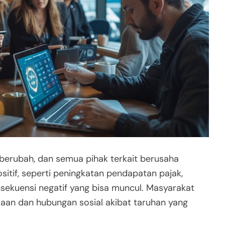
 berubah, dan semua pihak terkait berusaha
sitif, seperti peningkatan pendapatan pajak,
sekuensi negatif yang bisa muncul. Masyarakat
aan dan hubungan sosial akibat taruhan yang