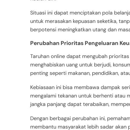
Situasi ini dapat menciptakan pola belan
untuk merasakan kepuasan seketika, tan
berpotensi meningkatkan utang dan masa
Perubahan Prioritas Pengeluaran Keu
Taruhan online dapat mengubah prioritas
menghabiskan uang untuk berjudi, konsu
penting seperti makanan, pendidikan, ata
Kebiasaan ini bisa membawa dampak serius
mengalami tekanan untuk berhenti atau m
jangka panjang dapat terabaikan, mempeng
Dengan berbagai perubahan ini, pemaham
membantu masyarakat lebih sadar akan 