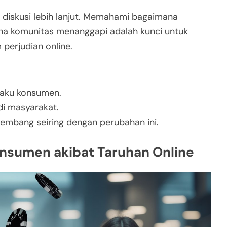
 diskusi lebih lanjut. Memahami bagaimana
a komunitas menanggapi adalah kunci untuk
perjudian online.
laku konsumen.
di masyarakat.
rkembang seiring dengan perubahan ini.
onsumen akibat Taruhan Online