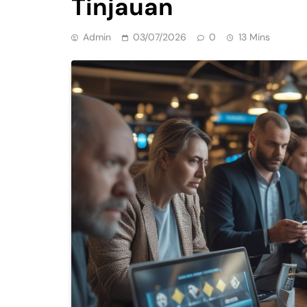
Tinjauan
Admin
03/07/2026
0
13 Mins