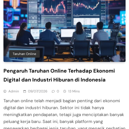
Taruhan Online
Pengaruh Taruhan Online Terhadap Ekonomi
Digital dan Industri Hiburan di Indonesia
Admin
09/07/2026
0
13 Mins
Taruhan online telah menjadi bagian penting dari ekonomi
digital dan industri hiburan. Sektor ini tidak hanya
meningkatkan pendapatan, tetapi juga menciptakan banyak
peluang kerja baru. Saat ini, banyak platform yang
menawarkan berbagai jenis taruhan, yang menarik perhatian