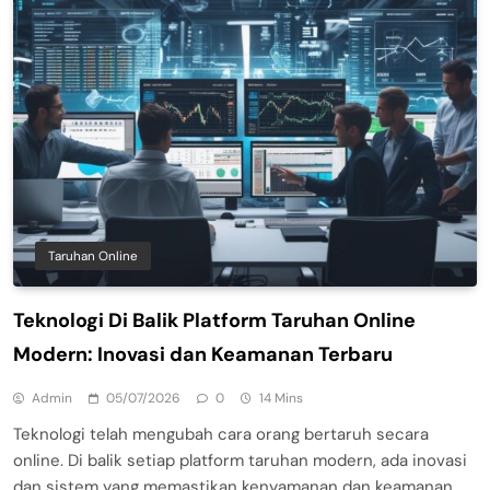
Taruhan Online
Teknologi Di Balik Platform Taruhan Online
Modern: Inovasi dan Keamanan Terbaru
Admin
05/07/2026
0
14 Mins
Teknologi telah mengubah cara orang bertaruh secara
online. Di balik setiap platform taruhan modern, ada inovasi
dan sistem yang memastikan kenyamanan dan keamanan