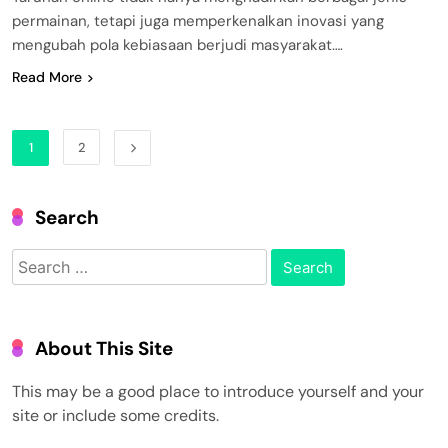
permainan, tetapi juga memperkenalkan inovasi yang
mengubah pola kebiasaan berjudi masyarakat….
Read More
1
2
Search
Search
for:
About This Site
This may be a good place to introduce yourself and your
site or include some credits.