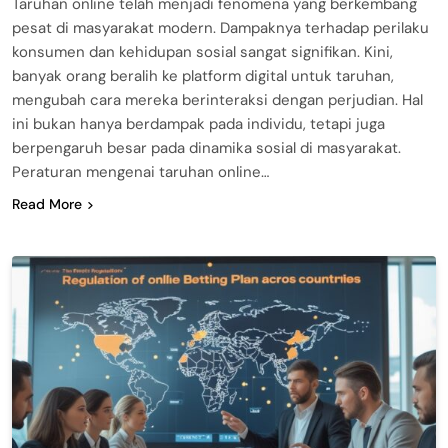
Taruhan online telah menjadi fenomena yang berkembang
pesat di masyarakat modern. Dampaknya terhadap perilaku
konsumen dan kehidupan sosial sangat signifikan. Kini,
banyak orang beralih ke platform digital untuk taruhan,
mengubah cara mereka berinteraksi dengan perjudian. Hal
ini bukan hanya berdampak pada individu, tetapi juga
berpengaruh besar pada dinamika sosial di masyarakat.
Peraturan mengenai taruhan online…
Read More