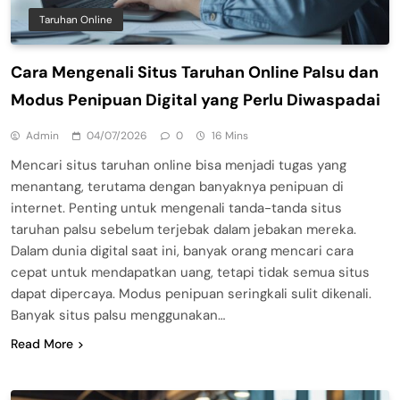
Taruhan Online
Cara Mengenali Situs Taruhan Online Palsu dan
Modus Penipuan Digital yang Perlu Diwaspadai
Admin
04/07/2026
0
16 Mins
Mencari situs taruhan online bisa menjadi tugas yang
menantang, terutama dengan banyaknya penipuan di
internet. Penting untuk mengenali tanda-tanda situs
taruhan palsu sebelum terjebak dalam jebakan mereka.
Dalam dunia digital saat ini, banyak orang mencari cara
cepat untuk mendapatkan uang, tetapi tidak semua situs
dapat dipercaya. Modus penipuan seringkali sulit dikenali.
Banyak situs palsu menggunakan…
Read More