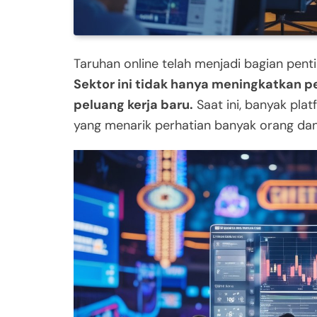
Taruhan online telah menjadi bagian pentin
Sektor ini tidak hanya meningkatkan 
peluang kerja baru.
Saat ini, banyak pla
yang menarik perhatian banyak orang da