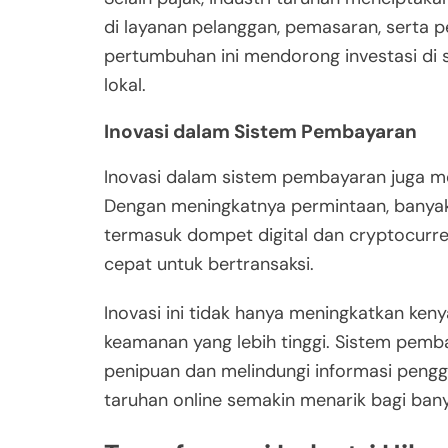
di layanan pelanggan, pemasaran, serta p
pertumbuhan ini mendorong investasi di 
lokal.
Inovasi dalam Sistem Pembayaran
Inovasi dalam sistem pembayaran juga me
Dengan meningkatnya permintaan, bany
termasuk dompet digital dan cryptocurr
cepat untuk bertransaksi.
Inovasi ini tidak hanya meningkatkan ke
keamanan yang lebih tinggi. Sistem pemb
penipuan dan melindungi informasi peng
taruhan online semakin menarik bagi ban