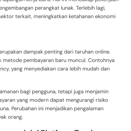
engembangan perangkat lunak. Terlebih lagi,
sektor terkait, meningkatkan ketahanan ekonomi
rupakan dampak penting dari taruhan online.
ak metode pembayaran baru muncul. Contohnya
ency, yang menyediakan cara lebih mudah dan
nyamanan bagi pengguna, tetapi juga menjamin
ayaran yang modern dapat mengurangi risiko
guna. Perubahan ini menjadikan pengalaman
yak orang.