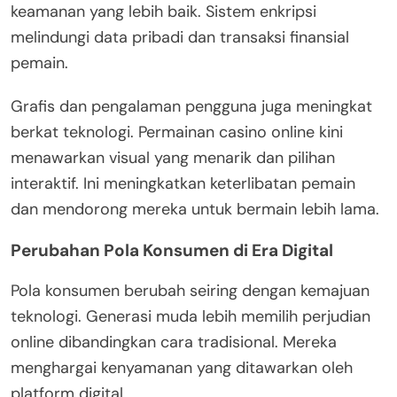
keamanan yang lebih baik. Sistem enkripsi
melindungi data pribadi dan transaksi finansial
pemain.
Grafis dan pengalaman pengguna juga meningkat
berkat teknologi. Permainan casino online kini
menawarkan visual yang menarik dan pilihan
interaktif. Ini meningkatkan keterlibatan pemain
dan mendorong mereka untuk bermain lebih lama.
Perubahan Pola Konsumen di Era Digital
Pola konsumen berubah seiring dengan kemajuan
teknologi. Generasi muda lebih memilih perjudian
online dibandingkan cara tradisional. Mereka
menghargai kenyamanan yang ditawarkan oleh
platform digital.