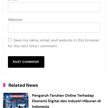
Website
Save my name, email, and website in this browser
for the next time I comment.
Related News
Pengaruh Taruhan Online Terhadap
Ekonomi Digital dan Industri Hiburan di
Indonesia