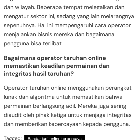
dan wilayah. Beberapa tempat melegalkan dan
mengatur sektor ini, sedang yang lain melarangnya
sepenuhnya. Hal ini mempengaruhi cara operator
menjalankan bisnis mereka dan bagaimana
pengguna bisa terlibat.
Bagaimana operator taruhan online
memastikan keadilan permainan dan
integritas hasil taruhan?
Operator taruhan online menggunakan perangkat
lunak dan algoritma untuk memastikan bahwa
permainan berlangsung adil. Mereka juga sering
diaudit oleh pihak ketiga untuk menjaga integritas
dan memberikan kepercayaan kepada pengguna.
Tagged:
Bandar judi online terpercaya