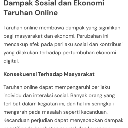
Dampak Sosial dan Ekonomi
Taruhan Online
Taruhan online membawa dampak yang signifikan
bagi masyarakat dan ekonomi. Perubahan ini
mencakup efek pada perilaku sosial dan kontribusi
yang dilakukan terhadap pertumbuhan ekonomi
digital.
Konsekuensi Terhadap Masyarakat
Taruhan online dapat mempengaruhi perilaku
individu dan interaksi sosial. Banyak orang yang
terlibat dalam kegiatan ini, dan hal ini seringkali
mengarah pada masalah seperti kecanduan.
Kecanduan perjudian dapat menyebabkan dampak