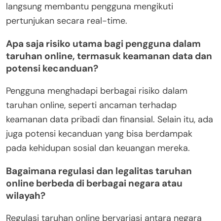
langsung membantu pengguna mengikuti
pertunjukan secara real-time.
Apa saja risiko utama bagi pengguna dalam
taruhan online, termasuk keamanan data dan
potensi kecanduan?
Pengguna menghadapi berbagai risiko dalam
taruhan online, seperti ancaman terhadap
keamanan data pribadi dan finansial. Selain itu, ada
juga potensi kecanduan yang bisa berdampak
pada kehidupan sosial dan keuangan mereka.
Bagaimana regulasi dan legalitas taruhan
online berbeda di berbagai negara atau
wilayah?
Regulasi taruhan online bervariasi antara negara