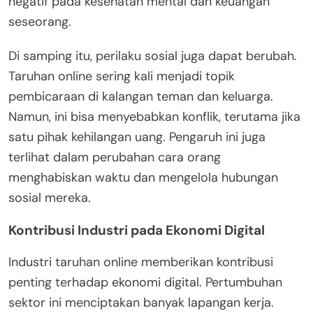
negatif pada kesehatan mental dan keuangan
seseorang.
Di samping itu, perilaku sosial juga dapat berubah.
Taruhan online sering kali menjadi topik
pembicaraan di kalangan teman dan keluarga.
Namun, ini bisa menyebabkan konflik, terutama jika
satu pihak kehilangan uang. Pengaruh ini juga
terlihat dalam perubahan cara orang
menghabiskan waktu dan mengelola hubungan
sosial mereka.
Kontribusi Industri pada Ekonomi Digital
Industri taruhan online memberikan kontribusi
penting terhadap ekonomi digital. Pertumbuhan
sektor ini menciptakan banyak lapangan kerja.