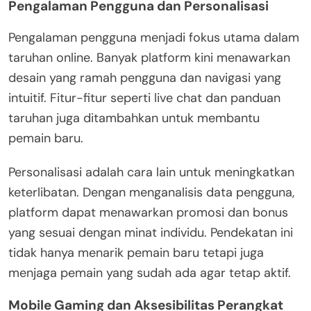
Pengalaman Pengguna dan Personalisasi
Pengalaman pengguna menjadi fokus utama dalam
taruhan online. Banyak platform kini menawarkan
desain yang ramah pengguna dan navigasi yang
intuitif. Fitur-fitur seperti live chat dan panduan
taruhan juga ditambahkan untuk membantu
pemain baru.
Personalisasi adalah cara lain untuk meningkatkan
keterlibatan. Dengan menganalisis data pengguna,
platform dapat menawarkan promosi dan bonus
yang sesuai dengan minat individu. Pendekatan ini
tidak hanya menarik pemain baru tetapi juga
menjaga pemain yang sudah ada agar tetap aktif.
Mobile Gaming dan Aksesibilitas Perangkat