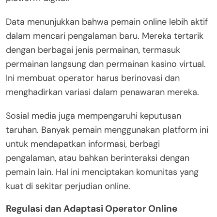
Data menunjukkan bahwa pemain online lebih aktif
dalam mencari pengalaman baru. Mereka tertarik
dengan berbagai jenis permainan, termasuk
permainan langsung dan permainan kasino virtual.
Ini membuat operator harus berinovasi dan
menghadirkan variasi dalam penawaran mereka.
Sosial media juga mempengaruhi keputusan
taruhan. Banyak pemain menggunakan platform ini
untuk mendapatkan informasi, berbagi
pengalaman, atau bahkan berinteraksi dengan
pemain lain. Hal ini menciptakan komunitas yang
kuat di sekitar perjudian online.
Regulasi dan Adaptasi Operator Online