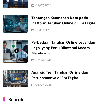
09/07/2026
Tantangan Keamanan Data pada
Platform Taruhan Online di Era Digital
08/07/2026
Perbedaan Taruhan Online Legal dan
Ilegal yang Perlu Diketahui Secara
Mendalam
07/07/2026
Analisis Tren Taruhan Online dan
Perubahannya di Era Digital
06/07/2026
Search