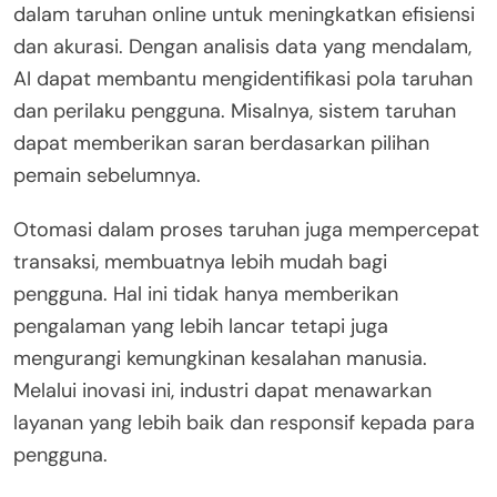
dalam taruhan online untuk meningkatkan efisiensi
dan akurasi. Dengan analisis data yang mendalam,
AI dapat membantu mengidentifikasi pola taruhan
dan perilaku pengguna. Misalnya, sistem taruhan
dapat memberikan saran berdasarkan pilihan
pemain sebelumnya.
Otomasi dalam proses taruhan juga mempercepat
transaksi, membuatnya lebih mudah bagi
pengguna. Hal ini tidak hanya memberikan
pengalaman yang lebih lancar tetapi juga
mengurangi kemungkinan kesalahan manusia.
Melalui inovasi ini, industri dapat menawarkan
layanan yang lebih baik dan responsif kepada para
pengguna.