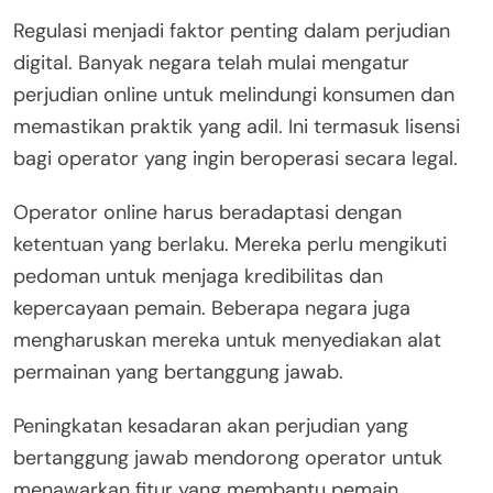
Regulasi menjadi faktor penting dalam perjudian
digital. Banyak negara telah mulai mengatur
perjudian online untuk melindungi konsumen dan
memastikan praktik yang adil. Ini termasuk lisensi
bagi operator yang ingin beroperasi secara legal.
Operator online harus beradaptasi dengan
ketentuan yang berlaku. Mereka perlu mengikuti
pedoman untuk menjaga kredibilitas dan
kepercayaan pemain. Beberapa negara juga
mengharuskan mereka untuk menyediakan alat
permainan yang bertanggung jawab.
Peningkatan kesadaran akan perjudian yang
bertanggung jawab mendorong operator untuk
menawarkan fitur yang membantu pemain