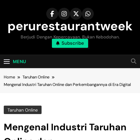
Skip
to
content
perurestaurantweek
Berjudi Dengan Kepercayaan, Bukan Kebodohan.
Subscribe
MENU
Home
Taruhan Online
Mengenal Industri Taruhan Online dan Perkembangannya di Era Digital
Taruhan Online
Mengenal Industri Taruhan