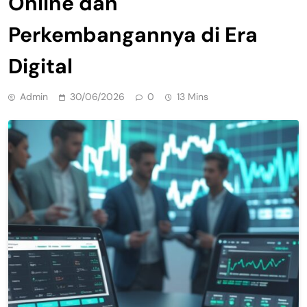
Online dan
Perkembangannya di Era
Digital
Admin
30/06/2026
0
13 Mins