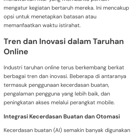
mengatur kegiatan bertaruh mereka. Ini mencakup
opsi untuk menetapkan batasan atau
memanfaatkan waktu istirahat.
Tren dan Inovasi dalam Taruhan
Online
Industri taruhan online terus berkembang berkat
berbagai tren dan inovasi. Beberapa di antaranya
termasuk penggunaan kecerdasan buatan,
pengalaman pengguna yang lebih baik, dan
peningkatan akses melalui perangkat mobile.
Integrasi Kecerdasan Buatan dan Otomasi
Kecerdasan buatan (AI) semakin banyak digunakan