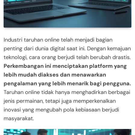
Industri taruhan online telah menjadi bagian
penting dari dunia digital saat ini. Dengan kemajuan
teknologi, cara orang berjudi telah berubah drastis.
Perkembangan ini menciptakan platform yang
lebih mudah diakses dan menawarkan
pengalaman yang lebih menarik bagi pengguna.
Taruhan online tidak hanya menghadirkan berbagai
jenis permainan, tetapi juga memperkenalkan
inovasi yang mengubah pola kebiasaan berjudi
masyarakat.