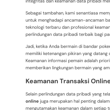
integritas dan keamanan data pribadi me
Sebagai tambahan, kami senantiasa mem
untuk menghadapi ancaman-ancaman baru
teknologi terbaru dan profesional keaman
perlindungan data pribadi terbaik bagi p
Jadi, ketika Anda bermain di bandar poke
memiliki ketenangan pikiran yang datang 
Keamanan informasi pemain adalah priori
memberikan lingkungan bermain yang ama
Keamanan Transaksi Onlin
Selain perlindungan data pribadi yang te
online
juga merupakan hal penting dalam 
mengutamakan keamanan dalam setiap tra