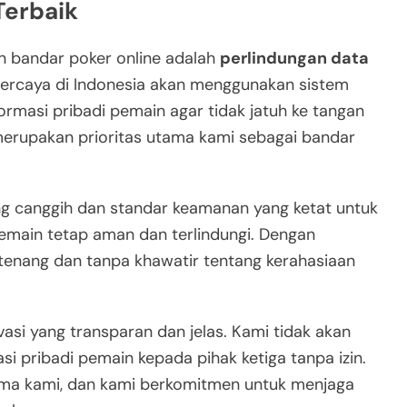
Terbaik
n bandar poker online adalah
perlindungan data
percaya di Indonesia akan menggunakan sistem
rmasi pribadi pemain agar tidak jatuh ke tangan
erupakan prioritas utama kami sebagai bandar
ng canggih dan standar keamanan yang ketat untuk
emain tetap aman dan terlindungi. Dengan
tenang dan tanpa khawatir tentang kerahasiaan
rivasi yang transparan dan jelas. Kami tidak akan
 pribadi pemain kepada pihak ketiga tanpa izin.
ama kami, dan kami berkomitmen untuk menjaga