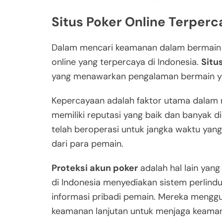
Situs Poker Online Terperc
Dalam mencari keamanan dalam bermain p
online yang terpercaya di Indonesia.
Situ
yang menawarkan pengalaman bermain y
Kepercayaan adalah faktor utama dalam me
memiliki reputasi yang baik dan banyak d
telah beroperasi untuk jangka waktu yang
dari para pemain.
Proteksi akun poker
adalah hal lain yang
di Indonesia menyediakan sistem perlind
informasi pribadi pemain. Mereka menggu
keamanan lanjutan untuk menjaga keaman