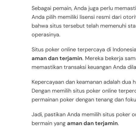
Sebagai pemain, Anda juga perlu memasti
Anda pilih memiliki lisensi resmi dari otor
bahwa situs tersebut telah memenuhi sta
operasinya.
Situs poker online terpercaya di Indones
aman dan terjamin
. Mereka bekerja sa
memastikan transaksi keuangan Anda dil
Kepercayaan dan keamanan adalah dua hal
Dengan memilih situs poker online terper
permainan poker dengan tenang dan foku
Jadi, pastikan Anda memilih situs poker 
bermain yang
aman dan terjamin
.