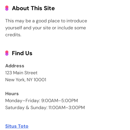
About This Site
This may be a good place to introduce
yourself and your site or include some
credits.
Find Us
Address
123 Main Street
New York, NY 10001
Hours
Monday–Friday: 9:00AM–5:00PM
Saturday & Sunday: 11:00AM–3:00PM
Situs Toto