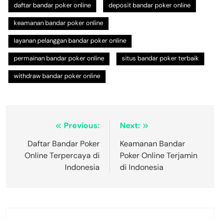
daftar bandar poker online
deposit bandar poker online
keamanan bandar poker online
layanan pelanggan bandar poker online
permainan bandar poker online
situs bandar poker terbaik
withdraw bandar poker online
Post
Previous:
Next:
navigation
Daftar Bandar Poker
Keamanan Bandar
Online Terpercaya di
Poker Online Terjamin
Indonesia
di Indonesia