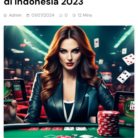
di Indonesia 2023
Admin
01/07/2024
0
12 Mins