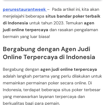
perurestaurantweek
– Pada artikel ini, kita akan
menjelajahi beberapa
situs bandar poker terbaik
di Indonesia
untuk tahun 2023. Temukan
agen
judi online terpercaya
dan rasakan pengalaman
bermain yang luar biasa!
Bergabung dengan Agen Judi
Online Terpercaya di Indonesia
Bergabung dengan
agen judi online terpercaya
adalah langkah pertama yang perlu dilakukan untuk
memainkan permainan poker secara online. Di
Indonesia, terdapat beberapa situs poker terbesar
yang menawarkan layanan terpercaya dan
berkualitas bagi para pemain.