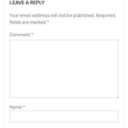
LEAVE A REPLY
Your email address will not be published.
Required
fields are marked
*
Comment
*
Name
*