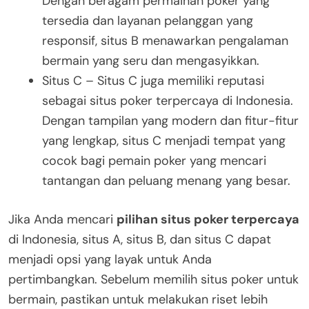
Dengan beragam permainan poker yang
tersedia dan layanan pelanggan yang
responsif, situs B menawarkan pengalaman
bermain yang seru dan mengasyikkan.
Situs C – Situs C juga memiliki reputasi
sebagai situs poker terpercaya di Indonesia.
Dengan tampilan yang modern dan fitur-fitur
yang lengkap, situs C menjadi tempat yang
cocok bagi pemain poker yang mencari
tantangan dan peluang menang yang besar.
Jika Anda mencari
pilihan situs poker terpercaya
di Indonesia, situs A, situs B, dan situs C dapat
menjadi opsi yang layak untuk Anda
pertimbangkan. Sebelum memilih situs poker untuk
bermain, pastikan untuk melakukan riset lebih