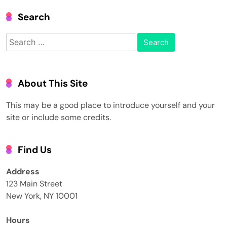
Search
Search
for:
About This Site
This may be a good place to introduce yourself and your
site or include some credits.
Find Us
Address
123 Main Street
New York, NY 10001
Hours