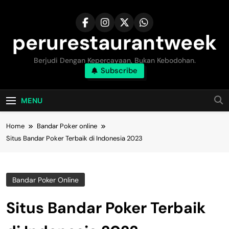
Skip
to
content
perurestaurantweek
Berjudi Dengan Kepercayaan, Bukan Kebodohan.
Subscribe
MENU
Home
Bandar Poker online
Situs Bandar Poker Terbaik di Indonesia 2023
Bandar Poker Online
Situs Bandar Poker Terbaik