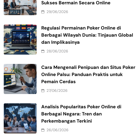
Sukses Bermain Secara Online
29/06/2026
Regulasi Permainan Poker Online di
Berbagai Wilayah Dunia: Tinjauan Global
dan Implikasinya
28/06/2026
Cara Mengenali Penipuan dan Situs Poker
Online Palsu: Panduan Praktis untuk
Pemain Cerdas
27/06/2026
Analisis Popularitas Poker Online di
Berbagai Negara: Tren dan
Perkembangan Terkini
26/06/2026