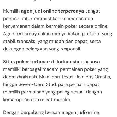
Memilih
agen judi online terpercaya
sangat
penting untuk memastikan keamanan dan
kenyamanan dalam bermain poker secara online.
Agen terpercaya akan menyediakan platform yang
stabil, transaksi yang mudah dan cepat, serta
dukungan pelanggan yang responsif.
Situs poker terbesar di Indonesia
biasanya
memiliki berbagai macam permainan poker yang
dapat dinikmati. Mulai dari Texas Hold’em, Omaha,
hingga Seven-Card Stud, para pemain dapat
memilih permainan yang paling sesuai dengan
kemampuan dan minat mereka.
Dengan bergabung bersama agen judi online