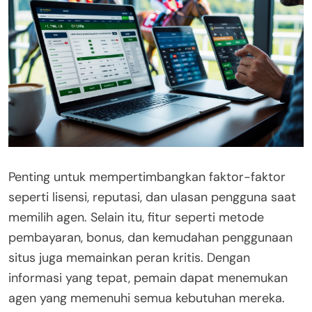
Penting untuk mempertimbangkan faktor-faktor
seperti lisensi, reputasi, dan ulasan pengguna saat
memilih agen. Selain itu, fitur seperti metode
pembayaran, bonus, dan kemudahan penggunaan
situs juga memainkan peran kritis. Dengan
informasi yang tepat, pemain dapat menemukan
agen yang memenuhi semua kebutuhan mereka.