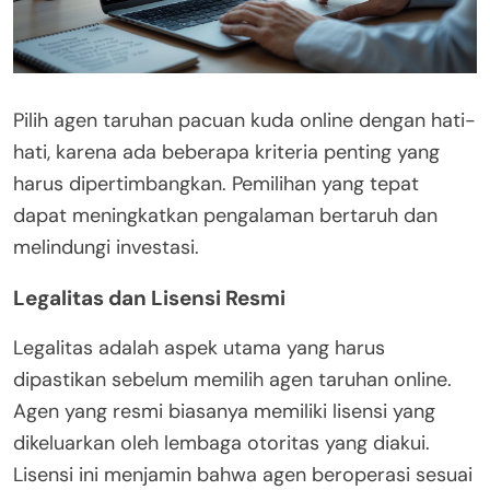
Pilih agen taruhan pacuan kuda online dengan hati-
hati, karena ada beberapa kriteria penting yang
harus dipertimbangkan. Pemilihan yang tepat
dapat meningkatkan pengalaman bertaruh dan
melindungi investasi.
Legalitas dan Lisensi Resmi
Legalitas adalah aspek utama yang harus
dipastikan sebelum memilih agen taruhan online.
Agen yang resmi biasanya memiliki lisensi yang
dikeluarkan oleh lembaga otoritas yang diakui.
Lisensi ini menjamin bahwa agen beroperasi sesuai