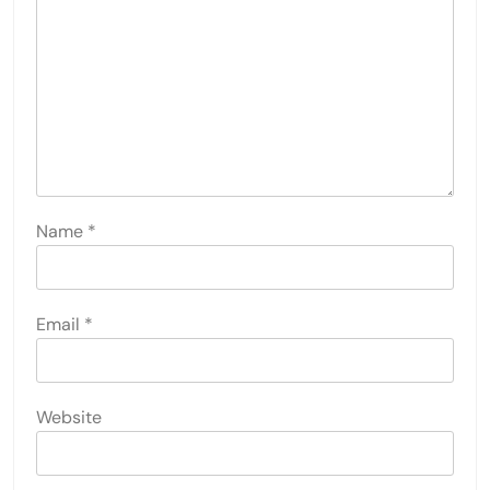
Name
*
Email
*
Website