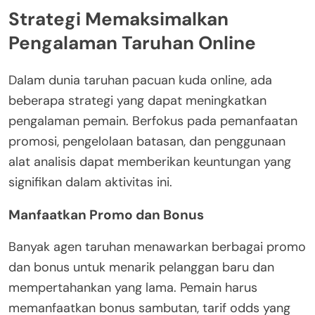
Strategi Memaksimalkan
Pengalaman Taruhan Online
Dalam dunia taruhan pacuan kuda online, ada
beberapa strategi yang dapat meningkatkan
pengalaman pemain. Berfokus pada pemanfaatan
promosi, pengelolaan batasan, dan penggunaan
alat analisis dapat memberikan keuntungan yang
signifikan dalam aktivitas ini.
Manfaatkan Promo dan Bonus
Banyak agen taruhan menawarkan berbagai promo
dan bonus untuk menarik pelanggan baru dan
mempertahankan yang lama. Pemain harus
memanfaatkan bonus sambutan, tarif odds yang