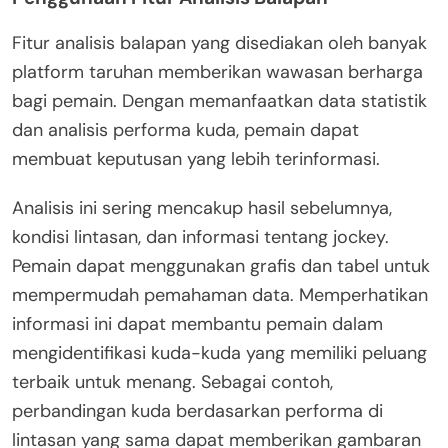
Fitur analisis balapan yang disediakan oleh banyak
platform taruhan memberikan wawasan berharga
bagi pemain. Dengan memanfaatkan data statistik
dan analisis performa kuda, pemain dapat
membuat keputusan yang lebih terinformasi.
Analisis ini sering mencakup hasil sebelumnya,
kondisi lintasan, dan informasi tentang jockey.
Pemain dapat menggunakan grafis dan tabel untuk
mempermudah pemahaman data. Memperhatikan
informasi ini dapat membantu pemain dalam
mengidentifikasi kuda-kuda yang memiliki peluang
terbaik untuk menang. Sebagai contoh,
perbandingan kuda berdasarkan performa di
lintasan yang sama dapat memberikan gambaran