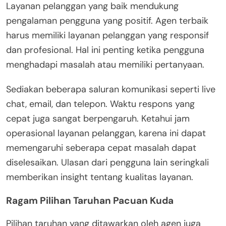
Layanan pelanggan yang baik mendukung
pengalaman pengguna yang positif. Agen terbaik
harus memiliki layanan pelanggan yang responsif
dan profesional. Hal ini penting ketika pengguna
menghadapi masalah atau memiliki pertanyaan.
Sediakan beberapa saluran komunikasi seperti live
chat, email, dan telepon. Waktu respons yang
cepat juga sangat berpengaruh. Ketahui jam
operasional layanan pelanggan, karena ini dapat
memengaruhi seberapa cepat masalah dapat
diselesaikan. Ulasan dari pengguna lain seringkali
memberikan insight tentang kualitas layanan.
Ragam Pilihan Taruhan Pacuan Kuda
Pilihan taruhan yang ditawarkan oleh agen juga