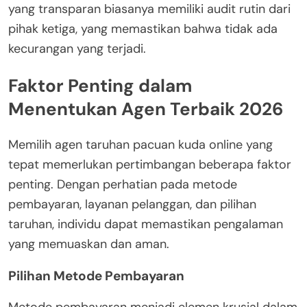
yang transparan biasanya memiliki audit rutin dari
pihak ketiga, yang memastikan bahwa tidak ada
kecurangan yang terjadi.
Faktor Penting dalam
Menentukan Agen Terbaik 2026
Memilih agen taruhan pacuan kuda online yang
tepat memerlukan pertimbangan beberapa faktor
penting. Dengan perhatian pada metode
pembayaran, layanan pelanggan, dan pilihan
taruhan, individu dapat memastikan pengalaman
yang memuaskan dan aman.
Pilihan Metode Pembayaran