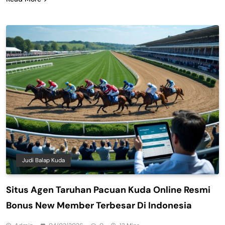
Judi Balap Kuda
Situs Agen Taruhan Pacuan Kuda Online Resmi
Bonus New Member Terbesar Di Indonesia