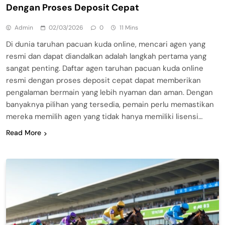
Dengan Proses Deposit Cepat
Admin
02/03/2026
0
11 Mins
Di dunia taruhan pacuan kuda online, mencari agen yang
resmi dan dapat diandalkan adalah langkah pertama yang
sangat penting. Daftar agen taruhan pacuan kuda online
resmi dengan proses deposit cepat dapat memberikan
pengalaman bermain yang lebih nyaman dan aman. Dengan
banyaknya pilihan yang tersedia, pemain perlu memastikan
mereka memilih agen yang tidak hanya memiliki lisensi…
Read More