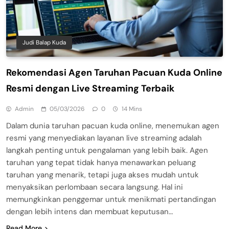
Judi Balap Kuda
Rekomendasi Agen Taruhan Pacuan Kuda Online
Resmi dengan Live Streaming Terbaik
Admin
05/03/2026
0
14 Mins
Dalam dunia taruhan pacuan kuda online, menemukan agen
resmi yang menyediakan layanan live streaming adalah
langkah penting untuk pengalaman yang lebih baik. Agen
taruhan yang tepat tidak hanya menawarkan peluang
taruhan yang menarik, tetapi juga akses mudah untuk
menyaksikan perlombaan secara langsung. Hal ini
memungkinkan penggemar untuk menikmati pertandingan
dengan lebih intens dan membuat keputusan…
Read More