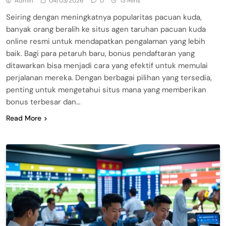
Admin
04/03/2026
0
13 Mins
Seiring dengan meningkatnya popularitas pacuan kuda,
banyak orang beralih ke situs agen taruhan pacuan kuda
online resmi untuk mendapatkan pengalaman yang lebih
baik. Bagi para petaruh baru, bonus pendaftaran yang
ditawarkan bisa menjadi cara yang efektif untuk memulai
perjalanan mereka. Dengan berbagai pilihan yang tersedia,
penting untuk mengetahui situs mana yang memberikan
bonus terbesar dan…
Read More