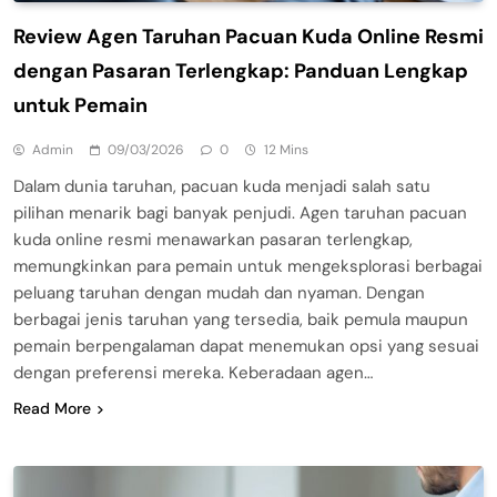
Review Agen Taruhan Pacuan Kuda Online Resmi
dengan Pasaran Terlengkap: Panduan Lengkap
untuk Pemain
Admin
09/03/2026
0
12 Mins
Dalam dunia taruhan, pacuan kuda menjadi salah satu
pilihan menarik bagi banyak penjudi. Agen taruhan pacuan
kuda online resmi menawarkan pasaran terlengkap,
memungkinkan para pemain untuk mengeksplorasi berbagai
peluang taruhan dengan mudah dan nyaman. Dengan
berbagai jenis taruhan yang tersedia, baik pemula maupun
pemain berpengalaman dapat menemukan opsi yang sesuai
dengan preferensi mereka. Keberadaan agen…
Read More