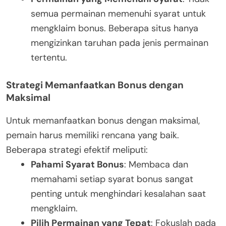
semua permainan memenuhi syarat untuk
mengklaim bonus. Beberapa situs hanya
mengizinkan taruhan pada jenis permainan
tertentu.
Strategi Memanfaatkan Bonus dengan
Maksimal
Untuk memanfaatkan bonus dengan maksimal,
pemain harus memiliki rencana yang baik.
Beberapa strategi efektif meliputi:
Pahami Syarat Bonus
: Membaca dan
memahami setiap syarat bonus sangat
penting untuk menghindari kesalahan saat
mengklaim.
Pilih Permainan yang Tepat
: Fokuslah pada