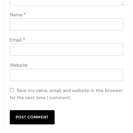
Name
*
Email
*
Website
Save my name, email, and website in this browser
for the next time I comment.