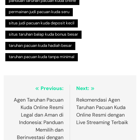
panduan taruhan pacuan kuda online
permainan judi pacuan kuda seru
situs judi pacuan kuda deposit kecil
situs taruhan balap kuda bonus besar
taruhan pacuan kuda hadiah besar
taruhan pacuan kuda tanpa minimal
Post
Previous:
Next:
navigation
Agen Taruhan Pacuan
Rekomendasi Agen
Kuda Online Resmi
Taruhan Pacuan Kuda
Legal dan Aman di
Online Resmi dengan
Indonesia: Panduan
Live Streaming Terbaik
Memilih dan
Berinvestasi dengan