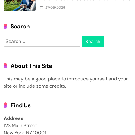
27/05/2026
Search
Search
for:
About This Site
This may be a good place to introduce yourself and your
site or include some credits.
Find Us
Address
123 Main Street
New York, NY 10001