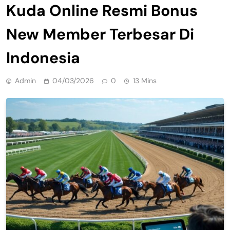
Kuda Online Resmi Bonus
New Member Terbesar Di
Indonesia
Admin
04/03/2026
0
13 Mins