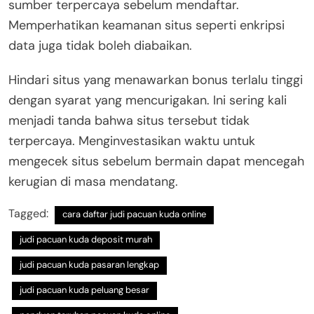
sumber terpercaya sebelum mendaftar.
Memperhatikan keamanan situs seperti enkripsi
data juga tidak boleh diabaikan.
Hindari situs yang menawarkan bonus terlalu tinggi
dengan syarat yang mencurigakan. Ini sering kali
menjadi tanda bahwa situs tersebut tidak
terpercaya. Menginvestasikan waktu untuk
mengecek situs sebelum bermain dapat mencegah
kerugian di masa mendatang.
Tagged:
cara daftar judi pacuan kuda online
judi pacuan kuda deposit murah
judi pacuan kuda pasaran lengkap
judi pacuan kuda peluang besar