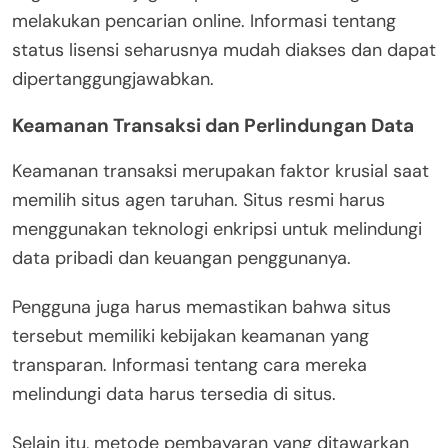
melakukan pencarian online. Informasi tentang
status lisensi seharusnya mudah diakses dan dapat
dipertanggungjawabkan.
Keamanan Transaksi dan Perlindungan Data
Keamanan transaksi merupakan faktor krusial saat
memilih situs agen taruhan. Situs resmi harus
menggunakan teknologi enkripsi untuk melindungi
data pribadi dan keuangan penggunanya.
Pengguna juga harus memastikan bahwa situs
tersebut memiliki kebijakan keamanan yang
transparan. Informasi tentang cara mereka
melindungi data harus tersedia di situs.
Selain itu, metode pembayaran yang ditawarkan