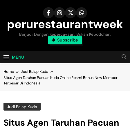
Skip
to
content
perurestaurantweek
Berjudi Dengan Kepercayaan, Bukan Kebodohan.
Subscribe
MENU
Home
Judi Balap Kuda
Situs Agen Taruhan Pacuan Kuda Online Resmi Bonus New Member
Terbesar Di Indonesia
Judi Balap Kuda
Situs Agen Taruhan Pacuan