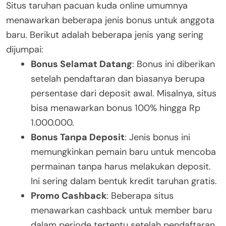
Situs taruhan pacuan kuda online umumnya
menawarkan beberapa jenis bonus untuk anggota
baru. Berikut adalah beberapa jenis yang sering
dijumpai:
Bonus Selamat Datang
: Bonus ini diberikan
setelah pendaftaran dan biasanya berupa
persentase dari deposit awal. Misalnya, situs
bisa menawarkan bonus 100% hingga Rp
1.000.000.
Bonus Tanpa Deposit
: Jenis bonus ini
memungkinkan pemain baru untuk mencoba
permainan tanpa harus melakukan deposit.
Ini sering dalam bentuk kredit taruhan gratis.
Promo Cashback
: Beberapa situs
menawarkan cashback untuk member baru
dalam periode tertentu setelah pendaftaran,