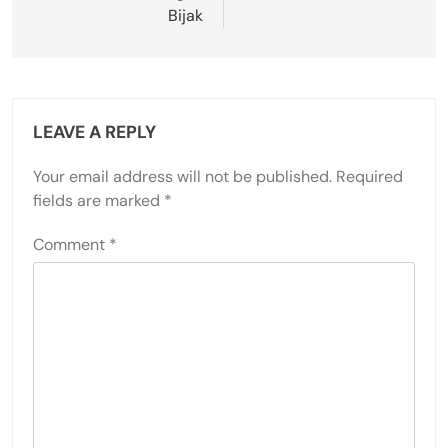
Bijak
LEAVE A REPLY
Your email address will not be published.
Required
fields are marked
*
Comment
*