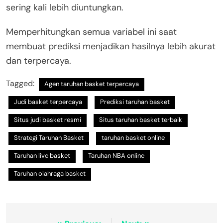
sering kali lebih diuntungkan.
Memperhitungkan semua variabel ini saat
membuat prediksi menjadikan hasilnya lebih akurat
dan terpercaya.
Tagged:
Agen taruhan basket terpercaya
Judi basket terpercaya
Prediksi taruhan basket
Situs judi basket resmi
Situs taruhan basket terbaik
Strategi Taruhan Basket
taruhan basket online
Taruhan live basket
Taruhan NBA online
Taruhan olahraga basket