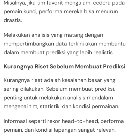
Misalnya, jika tim favorit mengalami cedera pada
pemain kunci, performa mereka bisa menurun
drastis.
Melakukan analisis yang matang dengan
mempertimbangkan data terkini akan membantu
dalam membuat prediksi yang lebih realistis.
Kurangnya Riset Sebelum Membuat Prediksi
Kurangnya riset adalah kesalahan besar yang
sering dilakukan. Sebelum membuat prediksi,
penting untuk melakukan analisis mendalam
mengenai tim, statistik, dan kondisi permainan.
Informasi seperti rekor head-to-head, performa
pemain, dan kondisi lapangan sangat relevan.