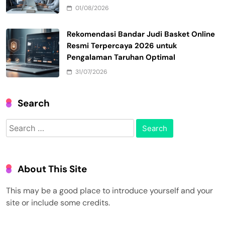
01/08/2026
Rekomendasi Bandar Judi Basket Online
Resmi Terpercaya 2026 untuk
Pengalaman Taruhan Optimal
31/07/2026
Search
Search
for:
About This Site
This may be a good place to introduce yourself and your
site or include some credits.