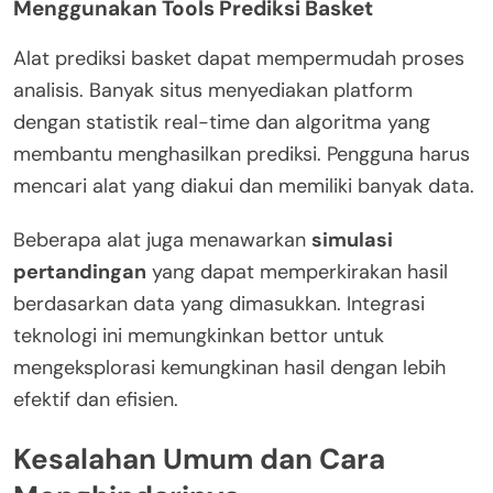
Menggunakan Tools Prediksi Basket
Alat prediksi basket dapat mempermudah proses
analisis. Banyak situs menyediakan platform
dengan statistik real-time dan algoritma yang
membantu menghasilkan prediksi. Pengguna harus
mencari alat yang diakui dan memiliki banyak data.
Beberapa alat juga menawarkan
simulasi
pertandingan
yang dapat memperkirakan hasil
berdasarkan data yang dimasukkan. Integrasi
teknologi ini memungkinkan bettor untuk
mengeksplorasi kemungkinan hasil dengan lebih
efektif dan efisien.
Kesalahan Umum dan Cara