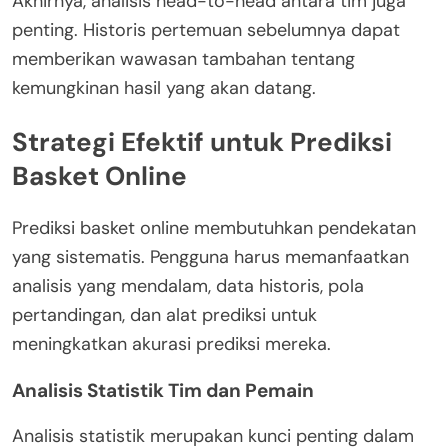
Akhirnya, analisis head-to-head antara tim juga
penting. Historis pertemuan sebelumnya dapat
memberikan wawasan tambahan tentang
kemungkinan hasil yang akan datang.
Strategi Efektif untuk Prediksi
Basket Online
Prediksi basket online membutuhkan pendekatan
yang sistematis. Pengguna harus memanfaatkan
analisis yang mendalam, data historis, pola
pertandingan, dan alat prediksi untuk
meningkatkan akurasi prediksi mereka.
Analisis Statistik Tim dan Pemain
Analisis statistik merupakan kunci penting dalam