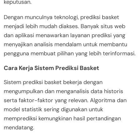
keputusan.
Dengan munculnya teknologi, prediksi basket
menjadi lebih mudah diakses. Banyak situs web
dan aplikasi menawarkan layanan prediksi yang
menyajikan analisis mendalam untuk membantu
pengguna membuat pilihan yang lebih terinformasi.
Cara Kerja Sistem Prediksi Basket
Sistem prediksi basket bekerja dengan
mengumpulkan dan menganalisis data historis
serta faktor-faktor yang relevan. Algoritma dan
model statistik sering digunakan untuk
memprediksi kemungkinan hasil pertandingan
mendatang.