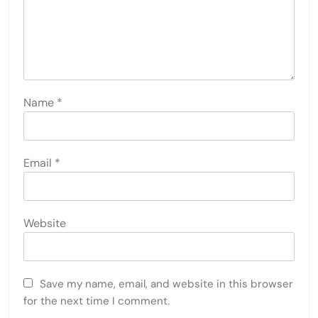
Name
*
Email
*
Website
Save my name, email, and website in this browser
for the next time I comment.