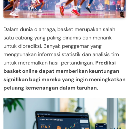
Dalam dunia olahraga, basket merupakan salah
satu cabang yang paling dinamis dan menarik
untuk diprediksi. Banyak penggemar yang
menggunakan informasi statistik dan analisis tim
untuk meramalkan hasil pertandingan.
Prediksi
basket online dapat memberikan keuntungan
signifikan bagi mereka yang ingin meningkatkan
peluang kemenangan dalam taruhan.