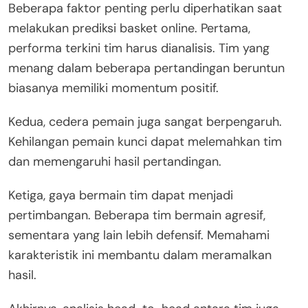
Beberapa faktor penting perlu diperhatikan saat
melakukan prediksi basket online. Pertama,
performa terkini tim harus dianalisis. Tim yang
menang dalam beberapa pertandingan beruntun
biasanya memiliki momentum positif.
Kedua, cedera pemain juga sangat berpengaruh.
Kehilangan pemain kunci dapat melemahkan tim
dan memengaruhi hasil pertandingan.
Ketiga, gaya bermain tim dapat menjadi
pertimbangan. Beberapa tim bermain agresif,
sementara yang lain lebih defensif. Memahami
karakteristik ini membantu dalam meramalkan
hasil.