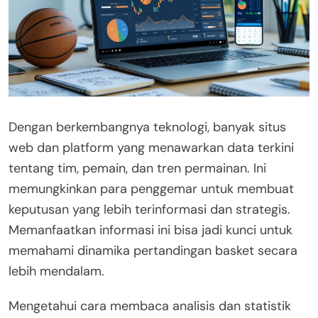
Dengan berkembangnya teknologi, banyak situs
web dan platform yang menawarkan data terkini
tentang tim, pemain, dan tren permainan. Ini
memungkinkan para penggemar untuk membuat
keputusan yang lebih terinformasi dan strategis.
Memanfaatkan informasi ini bisa jadi kunci untuk
memahami dinamika pertandingan basket secara
lebih mendalam.
Mengetahui cara membaca analisis dan statistik