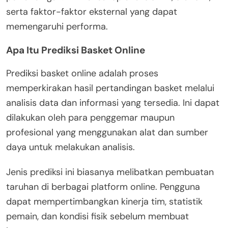
serta faktor-faktor eksternal yang dapat
memengaruhi performa.
Apa Itu Prediksi Basket Online
Prediksi basket online adalah proses
memperkirakan hasil pertandingan basket melalui
analisis data dan informasi yang tersedia. Ini dapat
dilakukan oleh para penggemar maupun
profesional yang menggunakan alat dan sumber
daya untuk melakukan analisis.
Jenis prediksi ini biasanya melibatkan pembuatan
taruhan di berbagai platform online. Pengguna
dapat mempertimbangkan kinerja tim, statistik
pemain, dan kondisi fisik sebelum membuat