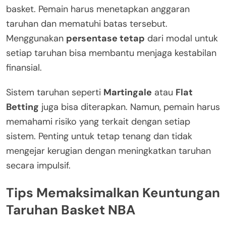
basket. Pemain harus menetapkan anggaran
taruhan dan mematuhi batas tersebut.
Menggunakan
persentase tetap
dari modal untuk
setiap taruhan bisa membantu menjaga kestabilan
finansial.
Sistem taruhan seperti
Martingale
atau
Flat
Betting
juga bisa diterapkan. Namun, pemain harus
memahami risiko yang terkait dengan setiap
sistem. Penting untuk tetap tenang dan tidak
mengejar kerugian dengan meningkatkan taruhan
secara impulsif.
Tips Memaksimalkan Keuntungan
Taruhan Basket NBA