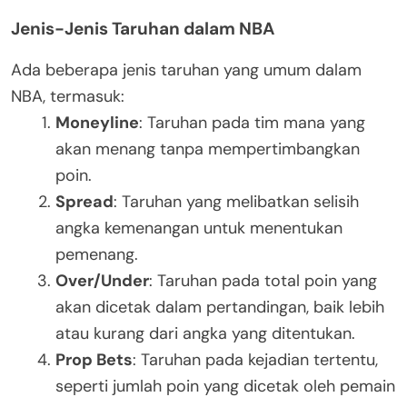
Jenis-Jenis Taruhan dalam NBA
Ada beberapa jenis taruhan yang umum dalam
NBA, termasuk:
Moneyline
: Taruhan pada tim mana yang
akan menang tanpa mempertimbangkan
poin.
Spread
: Taruhan yang melibatkan selisih
angka kemenangan untuk menentukan
pemenang.
Over/Under
: Taruhan pada total poin yang
akan dicetak dalam pertandingan, baik lebih
atau kurang dari angka yang ditentukan.
Prop Bets
: Taruhan pada kejadian tertentu,
seperti jumlah poin yang dicetak oleh pemain