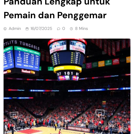
Panduan Lengkap untuk
Pemain dan Penggemar
Admin
16/07/2025
0
8 Mins