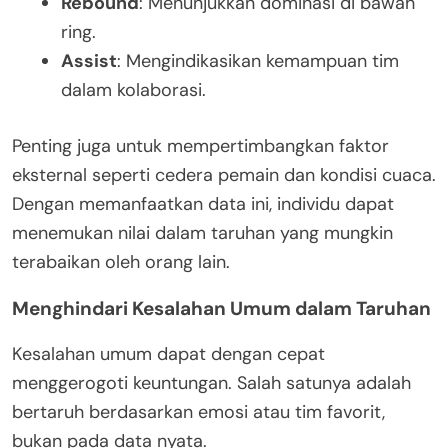
Rebound
: Menunjukkan dominasi di bawah
ring.
Assist
: Mengindikasikan kemampuan tim
dalam kolaborasi.
Penting juga untuk mempertimbangkan faktor
eksternal seperti cedera pemain dan kondisi cuaca.
Dengan memanfaatkan data ini, individu dapat
menemukan nilai dalam taruhan yang mungkin
terabaikan oleh orang lain.
Menghindari Kesalahan Umum dalam Taruhan
Kesalahan umum dapat dengan cepat
menggerogoti keuntungan. Salah satunya adalah
bertaruh berdasarkan emosi atau tim favorit,
bukan pada data nyata.