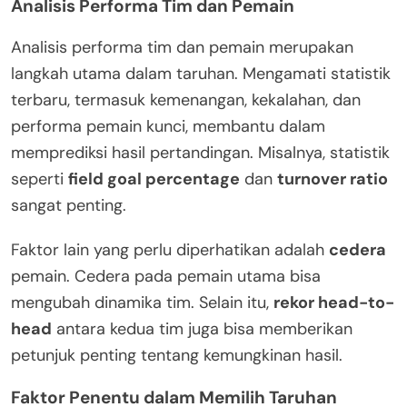
Analisis Performa Tim dan Pemain
Analisis performa tim dan pemain merupakan
langkah utama dalam taruhan. Mengamati statistik
terbaru, termasuk kemenangan, kekalahan, dan
performa pemain kunci, membantu dalam
memprediksi hasil pertandingan. Misalnya, statistik
seperti
field goal percentage
dan
turnover ratio
sangat penting.
Faktor lain yang perlu diperhatikan adalah
cedera
pemain. Cedera pada pemain utama bisa
mengubah dinamika tim. Selain itu,
rekor head-to-
head
antara kedua tim juga bisa memberikan
petunjuk penting tentang kemungkinan hasil.
Faktor Penentu dalam Memilih Taruhan