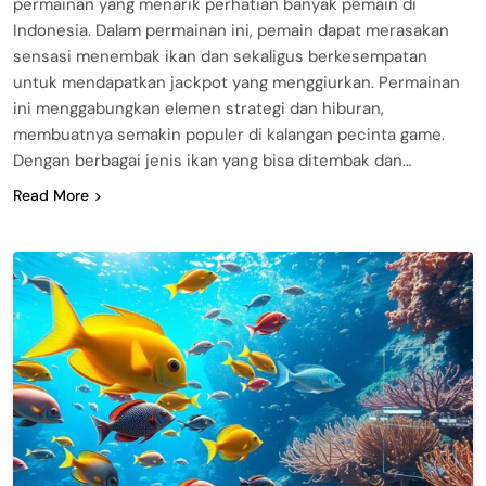
permainan yang menarik perhatian banyak pemain di
Indonesia. Dalam permainan ini, pemain dapat merasakan
sensasi menembak ikan dan sekaligus berkesempatan
untuk mendapatkan jackpot yang menggiurkan. Permainan
ini menggabungkan elemen strategi dan hiburan,
membuatnya semakin populer di kalangan pecinta game.
Dengan berbagai jenis ikan yang bisa ditembak dan…
Read More