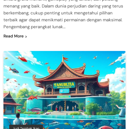
menang yang baik. Dalam dunia perjudian daring yang terus
berkembang, cukup penting untuk mengetahui pilihan
terbaik agar dapat menikmati permainan dengan maksimal.
Pengembang perangkat lunak…
Read More
Judi Tembak Ikan