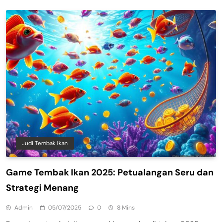
Judi Tembak Ikan
Game Tembak Ikan 2025: Petualangan Seru dan
Strategi Menang
Admin
05/07/2025
0
8 Mins