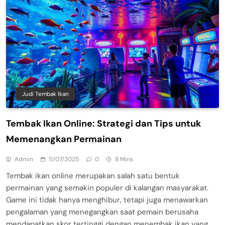
Judi Tembak Ikan
Tembak Ikan Online: Strategi dan Tips untuk
Memenangkan Permainan
Admin
11/07/2025
0
8 Mins
Tembak ikan online merupakan salah satu bentuk
permainan yang semakin populer di kalangan masyarakat.
Game ini tidak hanya menghibur, tetapi juga menawarkan
pengalaman yang menegangkan saat pemain berusaha
mendapatkan skor tertinggi dengan menembak ikan yang