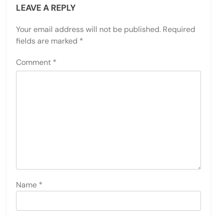
LEAVE A REPLY
Your email address will not be published.
Required
fields are marked
*
Comment
*
Name
*