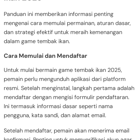
Panduan ini memberikan informasi penting
mengenai cara memulai permainan, aturan dasar,
dan strategi efektif untuk meraih kemenangan
dalam game tembak ikan.
Cara Memulai dan Mendaftar
Untuk mulai bermain game tembak ikan 2025,
pemain perlu mengunduh aplikasi dari platform
resmi. Setelah menginstal, langkah pertama adalah
mendaftar dengan mengisi formulir pendaftaran.
Ini termasuk informasi dasar seperti nama
pengguna, kata sandi, dan alamat email.
Setelah mendaftar, pemain akan menerima email
konfirmasi. Penting untuk memverifikasi akun agar