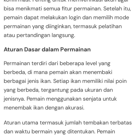
bisa menikmati semua fitur permainan. Setelah itu,
pemain dapat melakukan login dan memilih mode
permainan yang diinginkan, termasuk pelatihan
atau pertandingan langsung.
Aturan Dasar dalam Permainan
Permainan terdiri dari beberapa level yang
berbeda, di mana pemain akan menembaki
berbagai jenis ikan. Setiap ikan memiliki nilai poin
yang berbeda, tergantung pada ukuran dan
jenisnya. Pemain menggunakan senjata untuk
menembak ikan dengan akurasi.
Aturan utama termasuk jumlah tembakan terbatas
dan waktu bermain yang ditentukan. Pemain