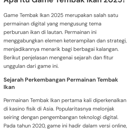
Game Tembak Ikan 2025 merupakan salah satu
permainan digital yang mengusung tema
perburuan ikan di lautan. Permainan ini
menggabungkan elemen keterampilan dan strategi,
menjadikannya menarik bagi berbagai kalangan.
Berikut penjelasan mengenai sejarah dan fitur
unggulan dari game ini.
Sejarah Perkembangan Permainan Tembak
Ikan
Permainan Tembak Ikan pertama kali diperkenalkan
di kasino fisik di Asia. Popularitasnya melonjak
seiring dengan pengembangan teknologi digital.
Pada tahun 2020, game ini hadir dalam versi online,