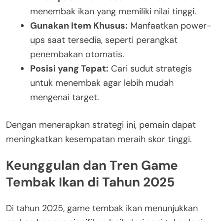
menembak ikan yang memiliki nilai tinggi.
Gunakan Item Khusus:
Manfaatkan power-
ups saat tersedia, seperti perangkat
penembakan otomatis.
Posisi yang Tepat:
Cari sudut strategis
untuk menembak agar lebih mudah
mengenai target.
Dengan menerapkan strategi ini, pemain dapat
meningkatkan kesempatan meraih skor tinggi.
Keunggulan dan Tren Game
Tembak Ikan di Tahun 2025
Di tahun 2025, game tembak ikan menunjukkan