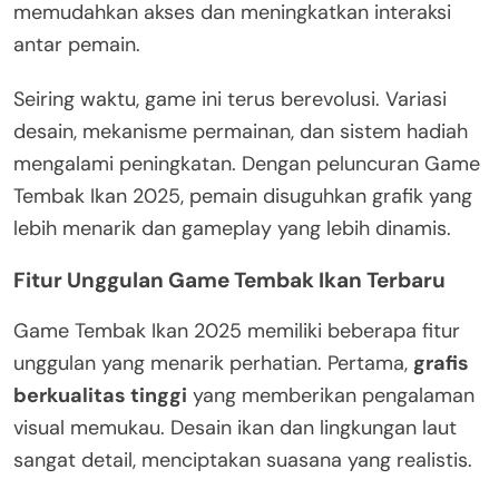
memudahkan akses dan meningkatkan interaksi
antar pemain.
Seiring waktu, game ini terus berevolusi. Variasi
desain, mekanisme permainan, dan sistem hadiah
mengalami peningkatan. Dengan peluncuran Game
Tembak Ikan 2025, pemain disuguhkan grafik yang
lebih menarik dan gameplay yang lebih dinamis.
Fitur Unggulan Game Tembak Ikan Terbaru
Game Tembak Ikan 2025 memiliki beberapa fitur
unggulan yang menarik perhatian. Pertama,
grafis
berkualitas tinggi
yang memberikan pengalaman
visual memukau. Desain ikan dan lingkungan laut
sangat detail, menciptakan suasana yang realistis.