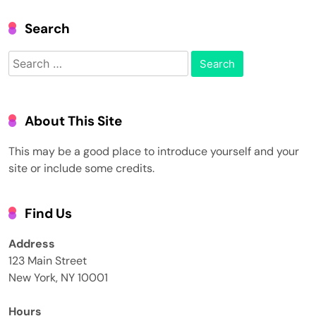
Search
Search
for:
About This Site
This may be a good place to introduce yourself and your
site or include some credits.
Find Us
Address
123 Main Street
New York, NY 10001
Hours