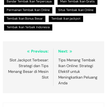
Bandar Tembak Ikan Terpercaya
Main Tembak Ikan Gratis
Permainan Tembak Ikan Online
Situs Tembak Ikan Online
Tembak Ikan Bonus Besar
Tembak ikan jackpot
Tembak Ikan Terbaik Indonesia
Post
Previous:
Next:
navigation
Slot Jackpot Terbesar:
Tips Menang Tembak
Strategi dan Tips
Ikan Online: Strategi
Menang Besar di Mesin
Efektif untuk
Slot
Meningkatkan Peluang
Anda