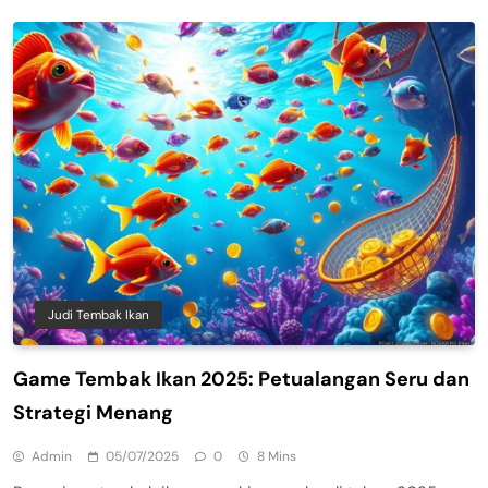
Judi Tembak Ikan
Game Tembak Ikan 2025: Petualangan Seru dan
Strategi Menang
Admin
05/07/2025
0
8 Mins