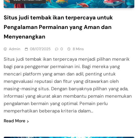
Situs judi tembak ikan terpercaya untuk
Pengalaman Permainan yang Aman dan
Menyenangkan
Admin
08/07/2025
0
8 Mins
Situs judi tembak ikan terpercaya menjadi pilihan menarik
bagi para penggemar permainan ini. Bagi mereka yang
mencari platform yang aman dan adil, penting untuk
mengevaluasi reputasi dan fitur yang ditawarkan oleh
masing-masing situs. Dengan banyaknya pilihan yang ada,
informasi yang akurat akan membantu pemain menemukan
pengalaman bermain yang optimal. Pemain perlu
memperhatikan beberapa kriteria dalam…
Read More