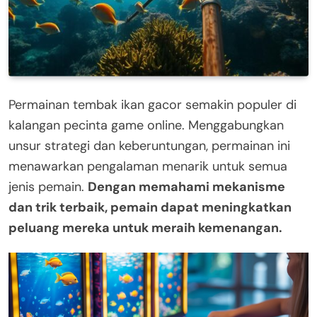
Permainan tembak ikan gacor semakin populer di
kalangan pecinta game online. Menggabungkan
unsur strategi dan keberuntungan, permainan ini
menawarkan pengalaman menarik untuk semua
jenis pemain.
Dengan memahami mekanisme
dan trik terbaik, pemain dapat meningkatkan
peluang mereka untuk meraih kemenangan.