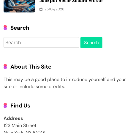
Jackpot Besar Secara Efektif
25/07/2026
Search
Search
for:
About This Site
This may be a good place to introduce yourself and your
site or include some credits.
Find Us
Address
123 Main Street
New York, NY 10001