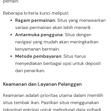
pemain.
Beberapa kriteria kunci meliputi:
Ragam permainan
: Situs yang menawarkan
variasi permainan akan lebih menarik.
Antarmuka pengguna
: Situs dengan
navigasi yang mudah akan meningkatkan
kenyamanan bermain.
Metode pembayaran
: Situs harus
menyediakan berbagai opsi untuk deposit
dan penarikan.
Keamanan dan Layanan Pelanggan
Keamanan adalah prioritas utama dalam memilih
situs tembak ikan. Pastikan situs menggunakan
teknologi enkripsi untuk melindungi data pribadi