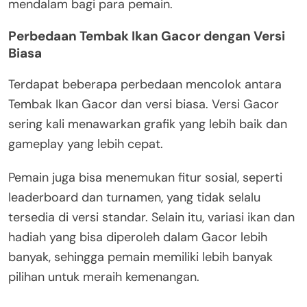
mendalam bagi para pemain.
Perbedaan Tembak Ikan Gacor dengan Versi
Biasa
Terdapat beberapa perbedaan mencolok antara
Tembak Ikan Gacor dan versi biasa. Versi Gacor
sering kali menawarkan grafik yang lebih baik dan
gameplay yang lebih cepat.
Pemain juga bisa menemukan fitur sosial, seperti
leaderboard dan turnamen, yang tidak selalu
tersedia di versi standar. Selain itu, variasi ikan dan
hadiah yang bisa diperoleh dalam Gacor lebih
banyak, sehingga pemain memiliki lebih banyak
pilihan untuk meraih kemenangan.