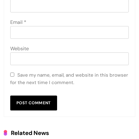
Email
*
Website
Save my name, email, and website in this browser
for the next time I comment.
Related News