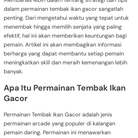
dalam permainan tembak ikan gacor sangatlah
penting. Dari mengetahui waktu yang tepat untuk
menembak hingga memilih senjata yang paling
efektif, hal ini akan memberikan keuntungan bagi
pemain. Artikel ini akan membagikan informasi
berharga yang dapat membantu setiap pemain
meningkatkan skill dan meraih kemenangan lebih
banyak.
Apa Itu Permainan Tembak Ikan
Gacor
Permainan Tembak Ikan Gacor adalah jenis
permainan arcade yang populer di kalangan
pemain daring. Permainan ini menawarkan